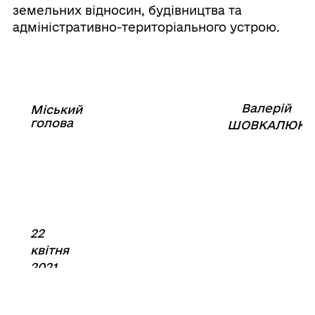
земельних відносин, будівництва та
адміністративно-територіального устрою.
Валерій
Міський
⠀⠀⠀⠀⠀⠀⠀⠀⠀⠀⠀⠀⠀⠀⠀
голова
⠀
ШОВКАЛЮК
22
квітня
2021
року
№738-