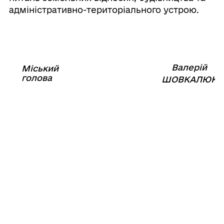
адміністративно-територіального устрою.
Валерій
Міський
⠀⠀⠀⠀⠀⠀⠀⠀⠀⠀⠀⠀⠀⠀⠀
голова
⠀
ШОВКАЛЮК
09
червня
2021
року
№886-
VIII