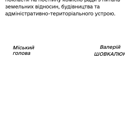
земельних відносин, будівництва та
адміністративно-територіального устрою.
Валерій
Міський
⠀⠀⠀⠀⠀⠀⠀⠀⠀⠀⠀⠀⠀⠀⠀
голова
⠀
ШОВКАЛЮК
09
червня
2021
року
№913-