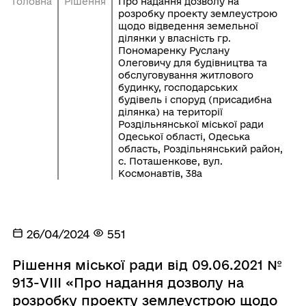
Головна
Рішення
Про надання дозволу на
розробку проекту землеустрою
щодо відведення земельної
ділянки у власність гр.
Пономаренку Руслану
Олеговичу для будівництва та
обслуговування житлового
будинку, господарських
будівель і споруд (присадибна
ділянка) на території
Роздільнянської міської ради
Одеської області, Одеська
область, Роздільнянський район,
с. Поташенкове, вул.
Космонавтів, 38а
26/04/2024
551
Рішення міської ради від 09.06.2021 №
913-VIII «Про надання дозволу на
розробку проекту землеустрою щодо