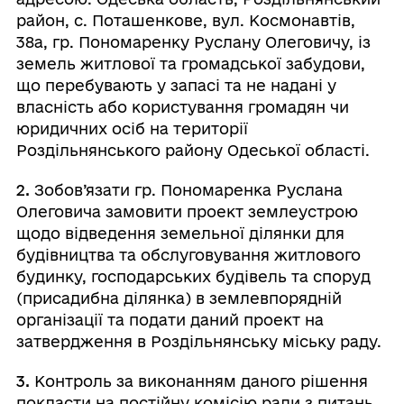
район, с. Поташенкове, вул. Космонавтів,
38а, гр. Пономаренку Руслану Олеговичу, із
земель житлової та громадської забудови,
що перебувають у запасі та не надані у
власність або користування громадян чи
юридичних осіб на території
Роздільнянського району Одеської області.
2.
Зобов’язати гр. Пономаренка Руслана
Олеговича замовити проект землеустрою
щодо відведення земельної ділянки для
будівництва та обслуговування житлового
будинку, господарських будівель та споруд
(присадибна ділянка) в землевпорядній
організації та подати даний проект на
затвердження в Роздільнянську міську раду.
3.
Контроль за виконанням даного рішення
покласти на постійну комісію ради з питань