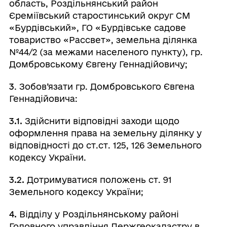
область, Роздільнянський район
Єреміївський старостинський округ СМ
«Бурдівський», ГО «Бурдівське садове
товариство «Рассвет», земельна ділянка
№44/2 (за межами населеного пункту), гр.
Домбровському Євгену Геннадійовичу;
3
. Зобов’язати гр. Домбровського Євгена
Геннадійовича:
3.1.
Здійснити відповідні заходи щодо
оформлення права на земельну ділянку у
відповідності до ст.ст. 125, 126 Земельного
кодексу України.
3.2.
Дотримуватися положень ст. 91
Земельного кодексу України;
4.
Відділу у Роздільнянському районі
Головного управління Держгеокадастру в