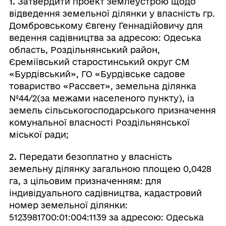
1.
Затвердити проект землеустрою щодо
відведення земельної ділянки у власність гр.
Домбровському Євгену Геннадійовичу для
ведення садівництва за адресою: Одеська
область, Роздільнянський район,
Єреміївський старостинський округ СМ
«Бурдівський», ГО «Бурдівське садове
товариство «Рассвет», земельна ділянка
№44/2(за межами населеного пункту), із
земель сільськогосподарського призначення
комунальної власності Роздільнянської
міської ради;
2.
Передати безоплатно у власність
земельну ділянку загальною площею 0,0428
га, з цільовим призначенням: для
індивідуального садівництва, кадастровий
номер земельної ділянки:
5123981700:01:004:1139 за адресою: Одеська