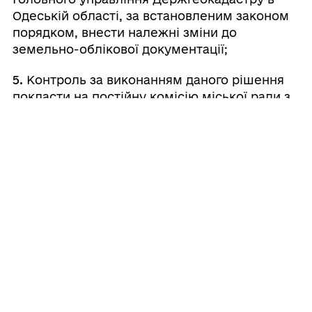
Одеській області, за встановленим законом
порядком, внести належні зміни до
земельно-облікової документації;
5.
Контроль за виконанням даного рішення
покласти на постійну комісію міської ради з
питань земельних відносин, будівництва та
адміністративно-територіального устрою.
Валерій
Міський
⠀⠀⠀⠀⠀⠀⠀⠀⠀⠀⠀⠀⠀⠀⠀
голова
⠀
ШОВКАЛЮК