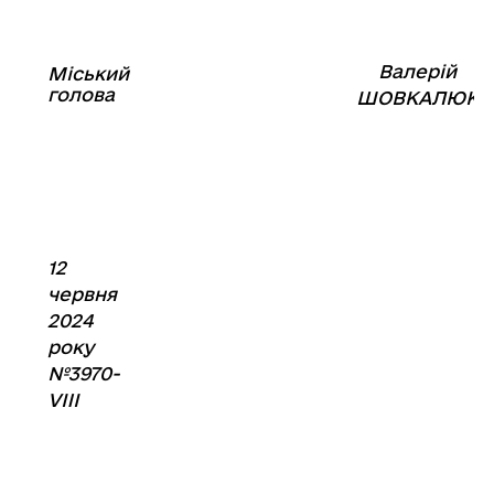
Валерій
Міський
⠀⠀⠀⠀⠀⠀⠀⠀⠀⠀⠀⠀⠀⠀⠀
голова
⠀
ШОВКАЛЮК
12
червня
2024
року
№3
970
-
VIIІ