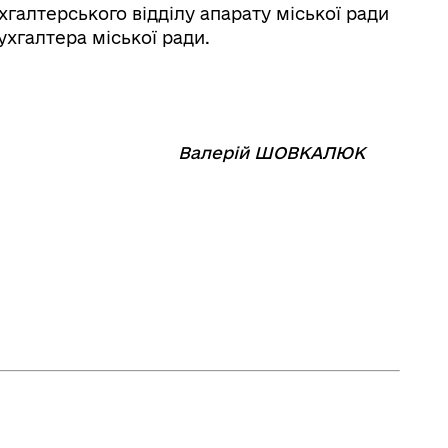
хгалтерського відділу апарату міської ради
бухгалтера міської ради.
⠀⠀⠀⠀⠀⠀⠀
Валерій ШОВКАЛЮК