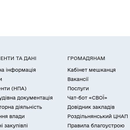
ЕНТИ ТА ДАНІ
ГРОМАДЯНАМ
на інформація
Кабінет мешканця
и
Вакансії
нти (НПА)
Послуги
удівна документація
Чат-бот «СВОЇ»
торна діяльність
Довідник закладів
ня влади
Роздільнянський ЦНАП
і закупівлі
Правила благоустрою