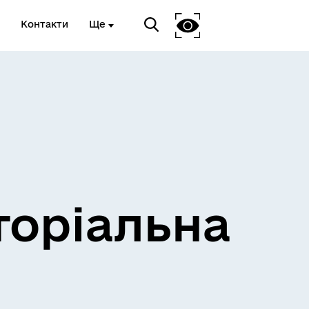
Контакти
Ще
и
Розклад електричок
торіальна