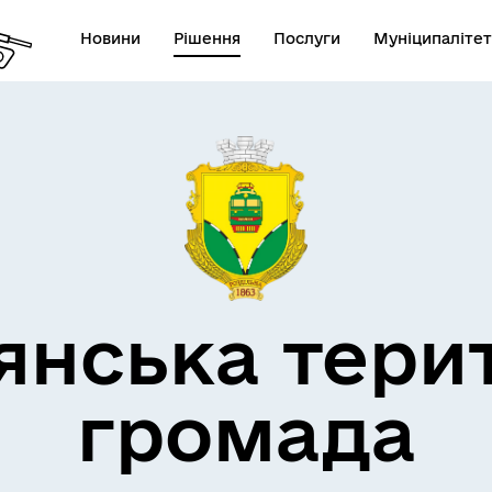
Новини
Рішення
Послуги
Муніципалітет
кти незламності
Пам’яті військових громад
янська тери
громада