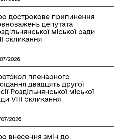
ро дострокове припинення
овноважень депутата
здільнянської міської ради
II скликання
м
/07/2026
ротокол пленарного
сідання двадцять другої
сії Роздільнянської міської
ди VІІІ скликання
/07/2026
ро внесення змін до