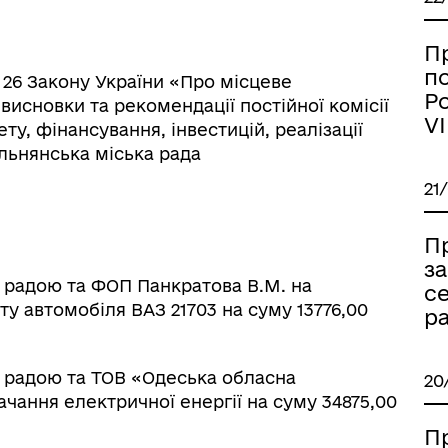
П
п
і 26 Закону України «Про місцеве
Ро
висновки та рекомендації постійної комісії
VI
у, фінансування, інвестицій, реалізації
ормаційна безпека та
Військовослужбовцям,
льнянська міська рада
нічний захист інформації
ветеранам та їхнім родина
21
П
за
 радою та ФОП Панкратова В.М. на
се
у автомобіля ВАЗ 21703 на суму 13776,00
ра
 радою та ТОВ «Одеська обласна
20
чання електричної енергії на суму 34875,00
П