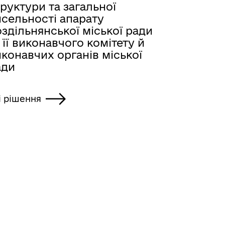
руктури та загальної
исельності апарату
здільнянської міської ради
 її виконавчого комітету й
конавчих органів міської
ади
і рішення