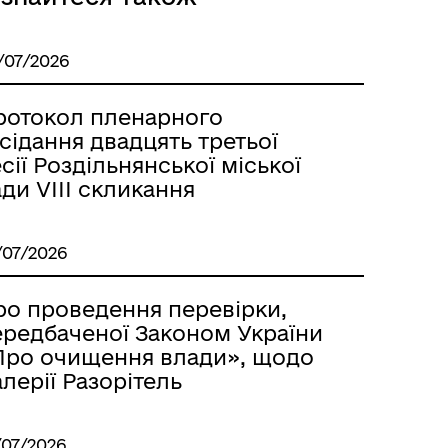
/07/2026
ротокол пленарного
сідання двадцять третьої
сії Роздільнянської міської
ди VІІІ скликання
/07/2026
Розклад автобусів Роздільна-
Лиманське
ро проведення перевірки,
ередбаченої Законом України
Про очищення влади», щодо
лерії Разорітель
/07/2026