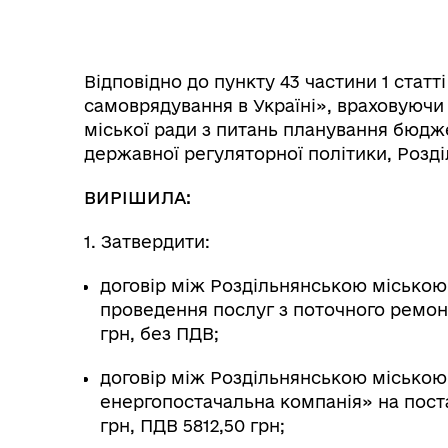
Відповідно до пункту 43 частини 1 статт
самоврядування в Україні», враховуючи 
міської ради з питань планування бюджет
Інф
державної регуляторної політики, Розді
Графіки прийому громадян
тех
ВИРІШИЛА:
1. Затвердити:
договір між Роздільнянською міською
проведення послуг з поточного ремонт
грн, без ПДВ;
договір між Роздільнянською міською
енергопостачальна компанія» на поста
грн, ПДВ 5812,50 грн;