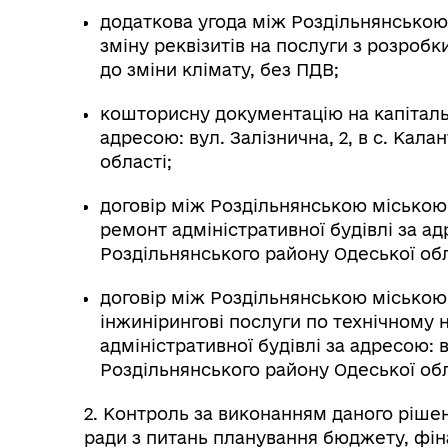
Колегіальні органи (ради,
додаткова угода між Роздільнянською
Рад
робочі групи, комісії)
зміну реквізитів на послуги з розробки
до зміни клімату, без ПДВ;
кошторисну документацію на капітальн
адресою: вул. Залізнична, 2, в с. Кал
області;
договір між Роздільнянською міською
ремонт адміністративної будівлі за адр
Роздільнянського району Одеської обла
договір між Роздільнянською міською
інжинірингові послуги по технічному
адміністративної будівлі за адресою: ву
Роздільнянського району Одеської обла
2. Контроль за виконанням даного рішен
ради з питань планування бюджету, фіна