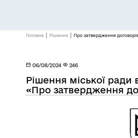
Головна
Рішення
Про затвердження договорі
Засідання постійних комісій
Цив
06/08/2024
246
Рішення міської ради ві
«Про затвердження до
Засідання виконавчого
Рад
комітету