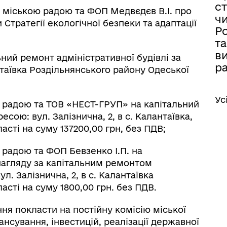
ст
 міською радою та ФОП Медвєдєв В.І. про
іаційний фон
Електронна черга в ТЦК
ч
 Стратегії екологічної безпеки та адаптації
Ро
та
ви
ий ремонт адміністративної будівлі за
р
антаївка Роздільнянського району Одеської
Ус
 радою та ТОВ «НЕСТ-ГРУП» на капітальний
есою: вул. Залізнична, 2, в с. Калантаївка,
сті на суму 137200,00 грн, без ПДВ;
 радою та ФОП Бевзенко І.П. на
 нагляду за капітальним ремонтом
л. Залізнична, 2, в с. Калантаївка
сті на суму 1800,00 грн. без ПДВ.
ня покласти на постійну комісію міської
нсування, інвестицій, реалізації державної