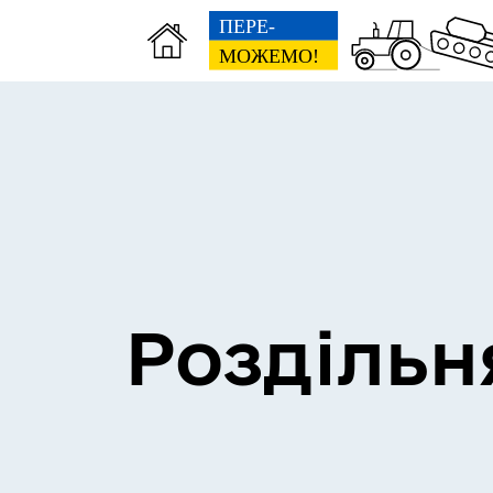
Сесії міської ради
Пун
Роздільн