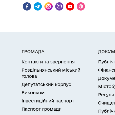
ГРОМАДА
ДОКУМ
Контакти та звернення
Публіч
Роздільнянський міський
Фінанс
голова
Докуме
Депутатський корпус
Містоб
Виконком
Регуля
Інвестиційний паспорт
Очищен
Паспорт громади
Публічн