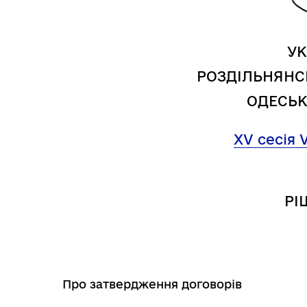
УК
РОЗДІЛЬНЯНС
ОДЕСЬК
ХV
сесія
V
РІ
Трансляції
Ген
Про затвердження договорів