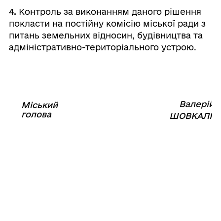
4.
Контроль за виконанням даного рішення
покласти на постійну комісію міської ради з
питань земельних відносин, будівництва та
адміністративно-територіального устрою.
Валерій
Міський
⠀⠀⠀⠀⠀⠀⠀⠀⠀⠀⠀⠀⠀⠀⠀
голова
⠀
ШОВКАЛЮ
24
листопада
2021 року