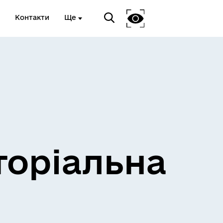
Контакти
Ще
и
Розклад електричок
торіальна