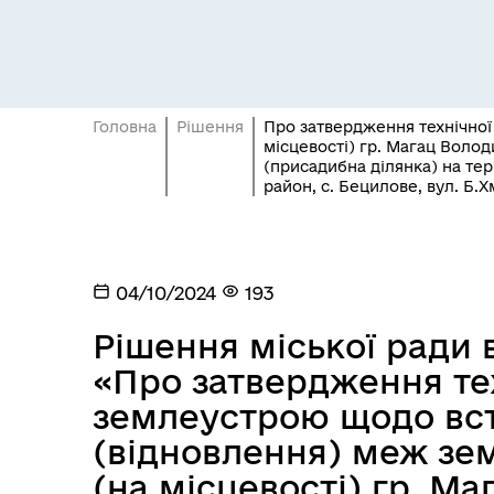
Головна
Рішення
Про затвердження технічної
місцевості) гр. Магац Воло
(присадибна ділянка) на тер
район, с. Бецилове, вул. Б.
Засідання постійних комісій
Цив
04/10/2024
193
Рішення міської ради ві
«Про затвердження тех
землеустрою щодо вс
(відновлення) меж зем
(на місцевості) гр. М