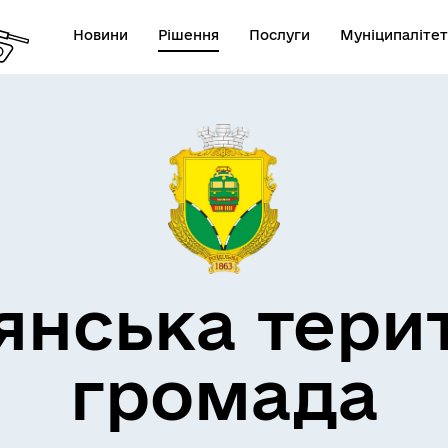
Новини
Рішення
Послуги
Муніципалітет
кти незламності
Пам’яті військових громад
янська тери
громада