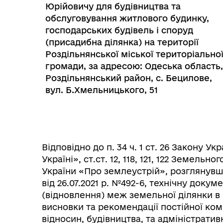
Юрійовичу для будівництва та
обслуговування житлового будинку,
господарських будівель і споруд
(присадибна ділянка) на території
Роздільнянської міської територіально
громади, за адресою: Одеська область,
Роздільнянський район, с. Бецилове,
вул. Б.Хмельницького, 51
Колегіальні органи (ради,
Рад
робочі групи, комісії)
Відповідно до п. 34 ч. 1 ст. 26 Закону 
Україні», ст.ст. 12, 118, 121, 122 Земельно
України «Про землеустрій», розглянув
від 26.07.2021 р. №492-6, технічну док
(відновлення) меж земельної ділянки в 
висновки та рекомендації постійної комі
відносин, будівництва, та адміністрати