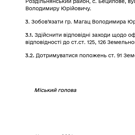
Роздільнянський район, с. Бецилове, вул
Володимиру Юрійовичу.
3
. Зобов’язати гр. Магац Володимира Ю
3.1.
Здійснити відповідні заходи щодо о
відповідності до ст.ст. 125, 126 Земельн
3.2.
Дотримуватися положень ст. 91 Зем
Міський голова
⠀
⠀⠀⠀⠀⠀⠀⠀⠀