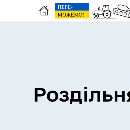
Сесії міської ради
Пун
Роздільн