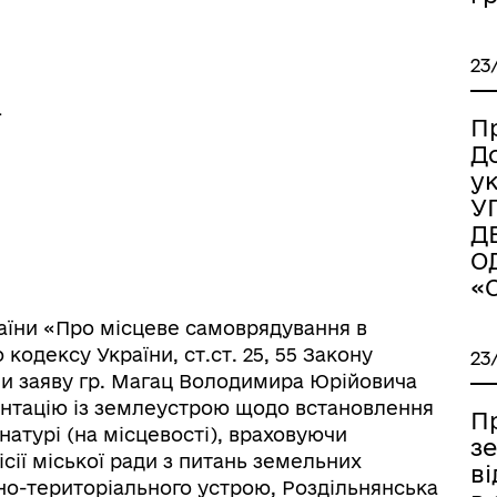
23
ї
П
Д
у
У
Д
О
«
іаційний фон
Електронна черга в ТЦК
України «Про місцеве самоврядування в
го кодексу України, ст.ст. 25, 55 Закону
23
ши заяву гр. Магац Володимира Юрійовича
ументацію із землеустрою щодо встановлення
П
натурі (на місцевості), враховуючи
з
сії міської ради з питань земельних
в
вно-територіального устрою, Роздільнянська