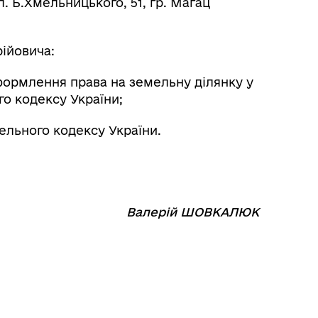
. Б.Хмельницького, 51, гр. Магац
рійовича:
формлення права на земельну ділянку у
ого кодексу України;
ельного кодексу України.
⠀⠀⠀⠀⠀⠀⠀
Валерій ШОВКАЛЮК