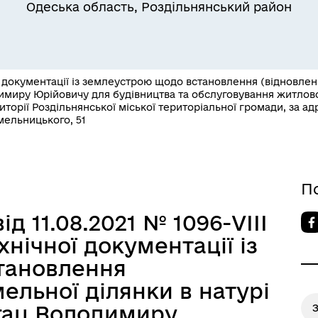
Одеська область, Роздільнянський район
 документації із землеустрою щодо встановлення (відновленн
димиру Юрійовичу для будівництва та обслуговування житлово
иторії Роздільнянської міської територіальної громади, за а
Квитки на потяг для
Хмельницького, 51
ільний захист населення
військовослужбовців та їх
сімей
П
д 11.08.2021 № 1096-VIІІ
нічної документації із
тановлення
ельної ділянки в натурі
агац Володимиру