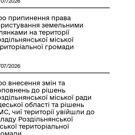
/07/2026
Лиманське
ро припинення права
ористування земельними
лянками на території
здільнянської міської
ериторіальної громади
/07/2026
о внесення змін та
оповнень до рішень
здільнянської міської ради
еської області та рішень
С, чиї території увійшли до
м
кладу Роздільнянської
ської територіальної
ромади