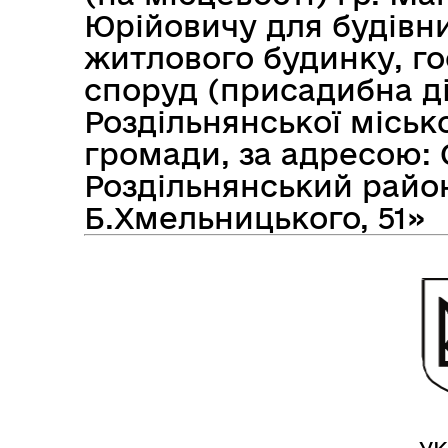
Юрійовичу для будівн
житлового будинку, го
споруд (присадибна ді
Засідання виконавчого
Рад
комітету
Роздільнянської міськ
громади, за адресою: 
Роздільнянський район
Б.Хмельницького, 51»