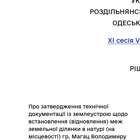
УК
Трансляції
Ген
РОЗДІЛЬНЯНС
ОДЕСЬК
XI сесія 
РІ
Про затвердження технічної
Інф
документації із землеустрою щодо
Графіки прийому громадян
тех
встановлення (відновлення) меж
земельної ділянки в натурі (на
місцевості) гр. Магац Володимиру