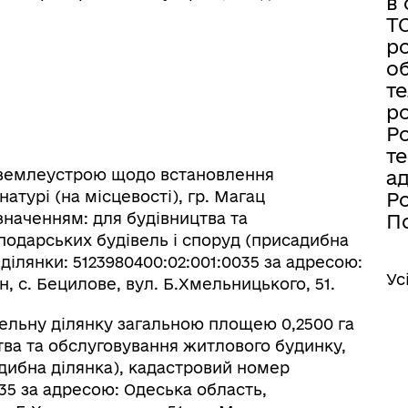
в 
Т
ро
об
те
ро
Ро
те
з землеустрою щодо встановлення
а
атурі (на місцевості), гр. Магац
Ро
наченням: для будівництва та
По
подарських будівель і споруд (присадибна
ділянки: 5123980400:02:001:0035 за адресою:
Ус
, с. Бецилове, вул. Б.Хмельницького, 51.
мельну ділянку загальною площею 0,2500 га
тва та обслуговування житлового будинку,
адибна ділянка), кадастровий номер
035 за адресою: Одеська область,