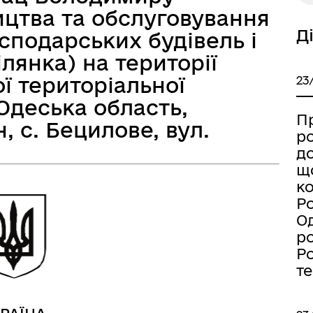
ицтва та обслуговування
Д
сподарських будівель і
лянка) на території
а безбар’єрності
Учасникам бойових дій
ої територіальної
23
Одеська область,
П
, с. Бецилове, вул.
р
д
щ
к
Ро
Од
р
Ро
т
Книга пам'яті полеглих за