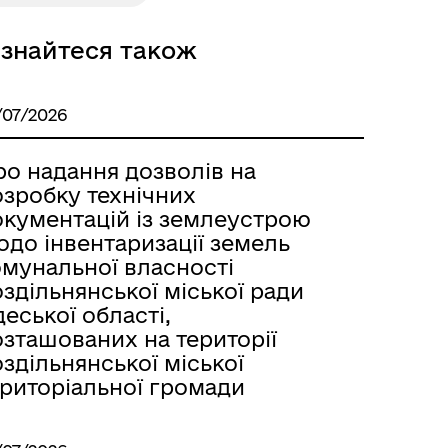
ізнайтеся також
Розклад автобусів Одеса-
Роздільна
/07/2026
ро надання дозволів на
озробку технічних
окументацій із землеустрою
одо інвентаризації земель
омунальної власності
здільнянської міської ради
еської області,
озташованих на території
здільнянської міської
ериторіальної громади
Розклад автобусів Роздільна-