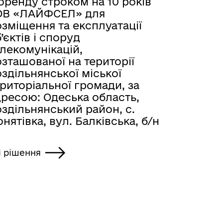
оренду строком на 10 років
ОВ «ЛАЙФСЕЛ» для
зміщення та експлуатації
’єктів і споруд
лекомунікацій,
зташованої на території
здільнянської міської
риторіальної громади, за
дресою: Одеська область,
здільнянський район, с.
нятівка, вул. Балківська, б/н
і рішення