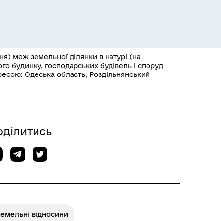
я) меж земельної ділянки в натурі (на
го будинку, господарських будівель і споруд
дресою: Одеська область, Роздільнянський
Розклад пасажирських потягів
оділитись
Земельні відносини