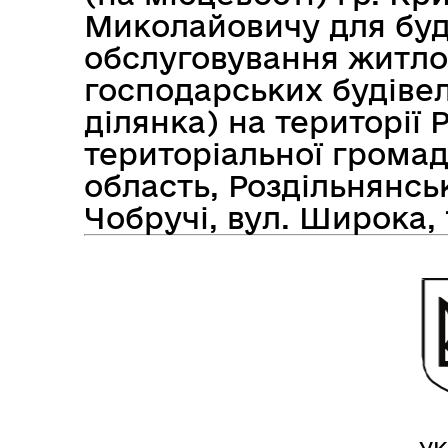
Миколайовичу для буд
обслуговування житло
господарських будівел
Засідання виконавчого
Рад
комітету
ділянка) на території 
територіальної громад
область, Роздільнянськ
Чобручі, вул. Широка, 