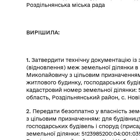
Роздільнянська міська рада
ВИРІШИЛА:
1.
Затвердити технічну документацію і
(відновлення) меж земельної ділянки в н
Миколайовичу з цільовим призначенням:
житлового будинку, господарських будів
кадастровий номер земельної ділянки: 5
область, Роздільнянський район, с. Нові
2
. Передати безоплатно у власність зе
з цільовим призначенням: для будівниц
господарських будівель і споруд (прис
земельної ділянки: 5123985200:04:001:03