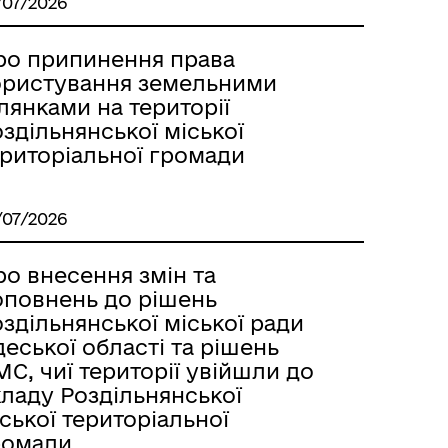
/07/2026
Лиманське
ро припинення права
ористування земельними
лянками на території
здільнянської міської
ериторіальної громади
/07/2026
о внесення змін та
оповнень до рішень
здільнянської міської ради
еської області та рішень
С, чиї території увійшли до
м
кладу Роздільнянської
ської територіальної
ромади