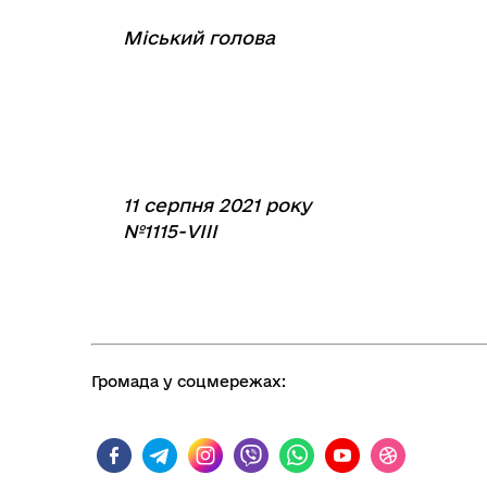
Міський голова
⠀
⠀⠀⠀⠀⠀⠀⠀⠀
11 серпня 2021 року
№1115-VIII
Громада у соцмережах: