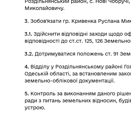
Роздільнянський район, с. Нові Чобручі,
Миколайовичу.
3
. Зобов’язати гр. Кривенка Руслана Ми
3.1.
Здійснити відповідні заходи щодо о
відповідності до ст.ст. 125, 126 Земельн
3.2.
Дотримуватися положень ст. 91 Зем
4.
Відділу у Роздільнянському районі Г
Одеській області, за встановленим зак
земельно-облікової документації.
5.
Контроль за виконанням даного рішенн
ради з питань земельних відносин, буді
устрою.