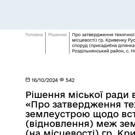
Головна
Рішення
Про затвердження технічної
місцевості) гр. Кривенку Р
споруд (присадибна ділянка)
Роздільнянський район, с. Но
Засідання постійних комісій
Цив
16/10/2024
542
Рішення міської ради ві
«Про затвердження тех
землеустрою щодо вс
(відновлення) меж зем
(на місцевості) гр. К