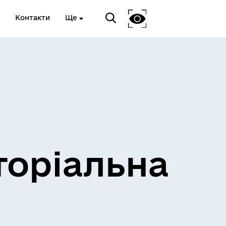
Контакти
Ще
и
Розклад електричок
торіальна