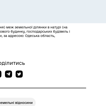
я) меж земельної ділянки в натурі (на
ового будинку, господарських будівель і
и, за адресою: Одеська область,
Розклад пасажирських потягів
оділитись
Земельні відносини