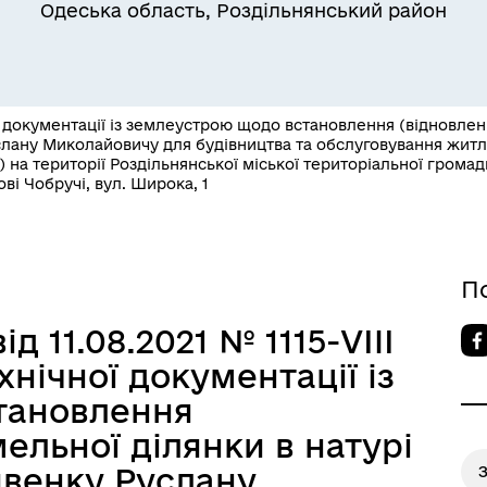
Одеська область, Роздільнянський район
 документації із землеустрою щодо встановлення (відновленн
услану Миколайовичу для будівництва та обслуговування житл
 на території Роздільнянської міської територіальної громад
Квитки на потяг для
ві Чобручі, вул. Широка, 1
ільний захист населення
військовослужбовців та їх
сімей
П
д 11.08.2021 № 1115-VIII
нічної документації із
тановлення
ельної ділянки в натурі
ривенку Руслану