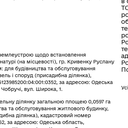
в 
Т
ро
об
те
ро
Ро
те
з землеустрою щодо встановлення
а
атурі (на місцевості), гр. Кривенку Руслану
Ро
 для будівництва та обслуговування
По
ель і споруд (присадибна ділянка),
123985200:04:001:0352, за адресою: Одеська
Ус
 Чобручі, вул. Широка, 1.
мельну ділянку загальною площею 0,0597 га
тва та обслуговування житлового будинку,
адибна ділянка), кадастровий номер
52, за адресою: Одеська область,