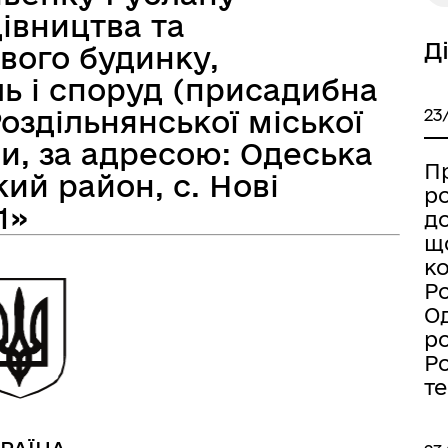
івництва та
Д
вого будинку,
ь і споруд (присадибна
а безбар’єрності
Учасникам бойових дій
Роздільнянської міської
23
и, за адресою: Одеська
П
ий район, с. Нові
р
1»
д
щ
к
Ро
Од
р
Ро
т
Книга пам'яті полеглих за