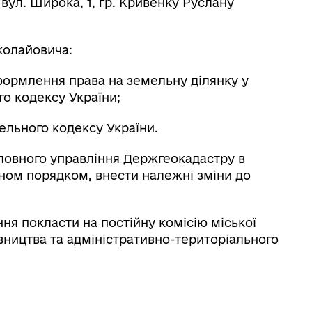
 вул. Широка, 1, гр. Кривенку Руслану
колайовича:
формлення права на земельну ділянку у
ого кодексу України;
ельного кодексу України.
оловного управління Держгеокадастру в
оном порядком, внести належні зміни до
я покласти на постійну комісію міської
вництва та адміністративно-територіального