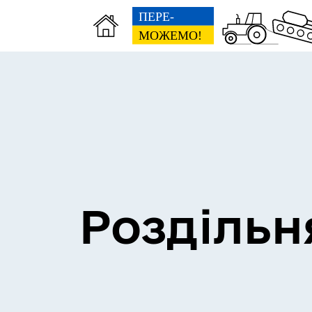
Сесії міської ради
Пун
Роздільн