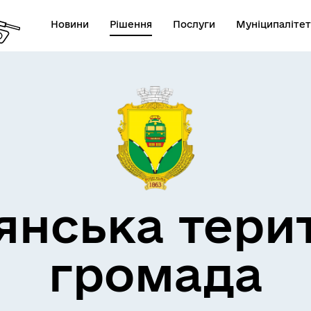
Новини
Рішення
Послуги
Муніципалітет
кти незламності
Пам’яті військових громад
янська тери
громада