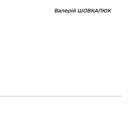
⠀⠀⠀⠀⠀⠀⠀
Валерій ШОВКАЛЮК