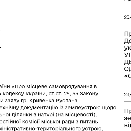
23
ї
П
Д
,
у
У
Д
О
«
іаційний фон
Електронна черга в ТЦК
України «Про місцеве самоврядування в
го кодексу України, ст.ст. 25, 55 Закону
23
и заяву гр. Кривенка Руслана
 технічну документацію із землеустрою щодо
П
ої ділянки в натурі (на місцевості),
з
тійної комісії міської ради з питань
в
міністративно-територіального устрою,