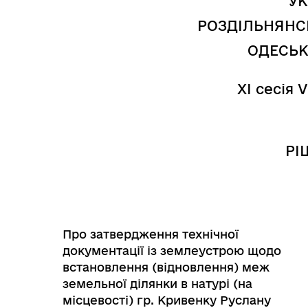
УК
Трансляції
Ген
РОЗДІЛЬНЯНС
ОДЕСЬК
XI сесія 
РІ
Про затвердження технічної
Інф
документації із землеустрою щодо
Графіки прийому громадян
тех
встановлення (відновлення) меж
земельної ділянки в натурі (на
місцевості) гр. Кривенку Руслану