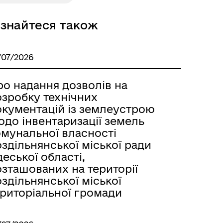
ізнайтеся також
Розклад автобусів Одеса-
Роздільна
/07/2026
ро надання дозволів на
озробку технічних
окументацій із землеустрою
одо інвентаризації земель
омунальної власності
здільнянської міської ради
еської області,
озташованих на території
здільнянської міської
ериторіальної громади
Розклад автобусів Роздільна-