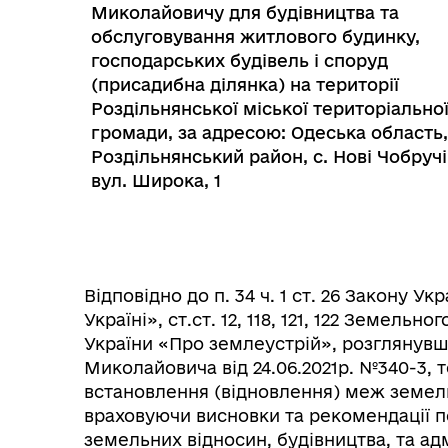
Миколайовичу для будівництва та
обслуговування житлового будинку,
господарських будівель і споруд
(присадибна ділянка) на території
Роздільнянської міської територіально
громади, за адресою: Одеська область,
Роздільнянський район, с. Нові Чобручі
вул. Широка, 1
Колегіальні органи (ради,
Рад
робочі групи, комісії)
Відповідно до п. 34 ч. 1 ст. 26 Закону 
Україні», ст.ст. 12, 118, 121, 122 Земельно
України «Про землеустрій», розглянувш
Миколайовича від 24.06.2021р. №340-3,
встановлення (відновлення) меж земельн
враховуючи висновки та рекомендації пос
земельних відносин, будівництва, та ад