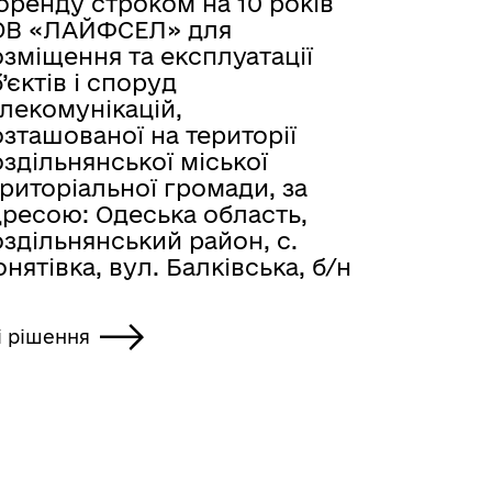
оренду строком на 10 років
ОВ «ЛАЙФСЕЛ» для
зміщення та експлуатації
’єктів і споруд
лекомунікацій,
зташованої на території
здільнянської міської
риторіальної громади, за
дресою: Одеська область,
здільнянський район, с.
нятівка, вул. Балківська, б/н
і рішення