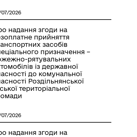
/07/2026
ро надання згоди на
езоплатне прийняття
ранспортних засобів
пеціального призначення –
ожежно-рятувальних
томобілів із державної
ласності до комунальної
асності Роздільнянської
ської територіальної
ромади
/07/2026
ро надання згоди на