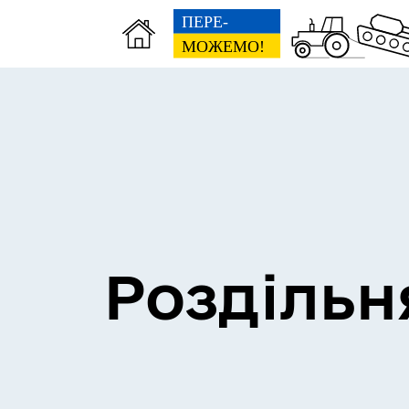
Сесії міської ради
Пун
Роздільн