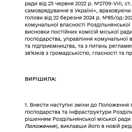
ради від 23 червня 2022 р. №2709-VIII, с
самоврядування в Україні», враховуючи
голови від 22 березня 2024 р. №85/од-2
комунальної власності Роздільнянської 
висновки постійних комісій міської рад
господарства, управління комунальної в
та підприємництва, та з питань регламен
зв’язків з громадськістю, гласності та 
Колегіальні органи (ради,
ВИРІШИЛА:
Рад
робочі групи, комісії)
1. Внести наступні зміни до Положення
господарства та інфраструктури Розділ
рішенням Роздільнянської міської ради в
Положення
), виклавши його в новій реда