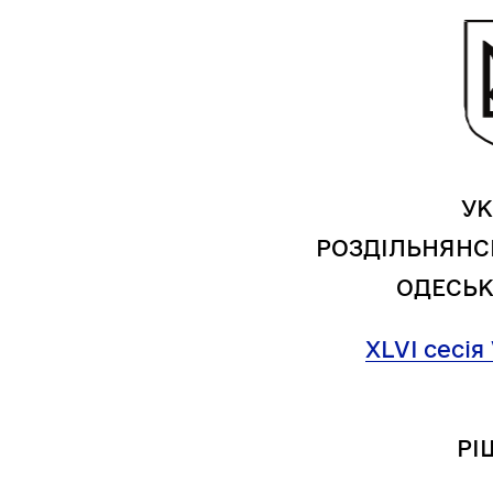
Засідання виконавчого
Рад
комітету
УК
РОЗДІЛЬНЯНС
ОДЕСЬК
XLV
I
сесія
РІ