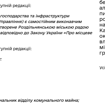
б
упній редакції:
а
п
 господарства та інфраструктури
ро
Управління
) є самостійним виконавчим
н
 утворене Роздільнянською міською радою
К
 відповідно до Закону України «Про місцеве
о
вл
мі
упній редакції:
г
:
Ус
ачальник відділу комунального майна;