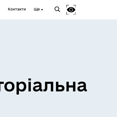
Контакти
Ще
и
Розклад електричок
торіальна