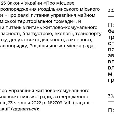
т. 25 Закону України «Про місцеве
 розпорядження Роздільнянського міського
30
024 «Про деякі питання управління майном
міської територіальної громади», й
П
и з питань з питань житлово-комунального
б
ласності, благоустрою, екології, транспорту
т
ту, депутатської діяльності, законності,
с
правопорядку, Роздільнянська міська рада,-
п
ав
в
вл
іаційний фон
Електронна черга в ТЦК
мі
г
 про Управління житлово-комунального
30
ьнянської міської ради, затвердженого
ід 23 червня 2022 р. №2709-VIII (надалі –
кції (
додається
):
П