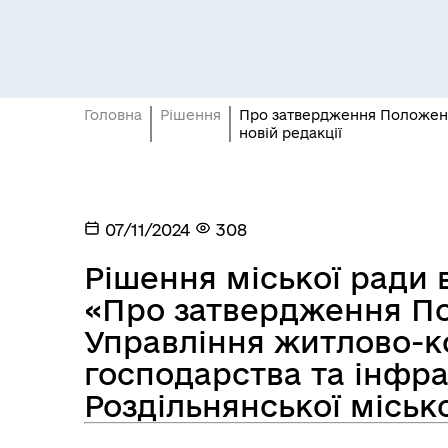
Головна
Рішення
Про затвердження Положення
новій редакції
Засідання постійних комісій
Цив
07/11/2024
308
Рішення міської ради в
«Про затвердження П
Управління житлово-
господарства та інфр
Роздільнянської місько