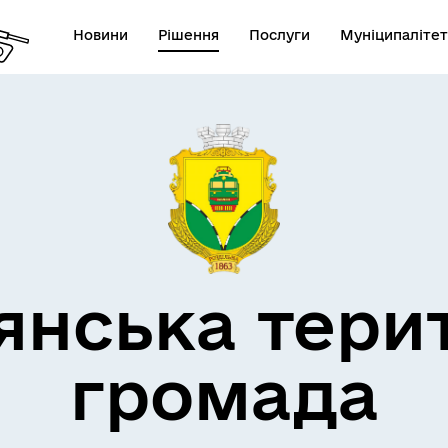
Новини
Рішення
Послуги
Муніципалітет
кти незламності
Пам’яті військових громад
янська тери
громада