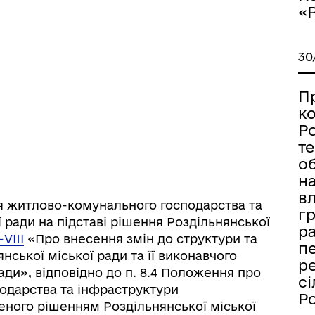
дерна рівність
«
Україну
30
П
к
Ро
т
об
н
вл
ня житлово-комунального господарства та
гр
 ради на підставі рішення Роздільнянської
ра
-VIII
«Про внесення змін до структури та
пе
ормаційна безпека та
Військовослужбовцям,
нської міської ради та її виконавчого
ре
нічний захист інформації
ветеранам та їхнім родина
ради
»,
відповідно до
п. 8.4 Положення про
сі
одарства та інфраструктури
Р
еного рішенням Роздільнянської міської