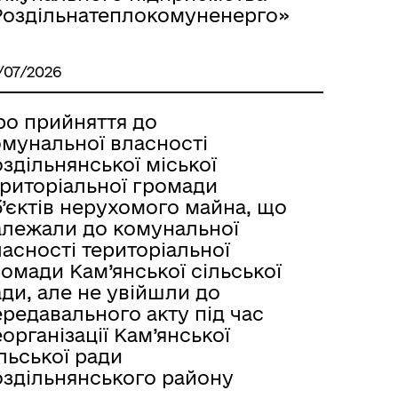
Роздільнатеплокомуненерго»
Лиманське
/07/2026
ро прийняття до
омунальної власності
здільнянської міської
ериторіальної громади
’єктів нерухомого майна, що
алежали до комунальної
асності територіальної
омади Кам’янської сільської
ди, але не увійшли до
редавального акту під час
організації Кам’янської
м
льської ради
оздільнянського району