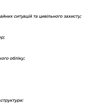
айних ситуацій та цивільного захисту;
ер;
кого обліку;
аструктури: