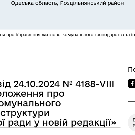
Одеська область, Роздільнянський район
 про Управління житлово-комунального господарства та інф
Квитки на потяг для
ільний захист населення
військовослужбовців та їх
сімей
П
ід 24.10.2024 № 4188-VIIІ
оложення про
комунального
аструктури
ї ради у новій редакції»