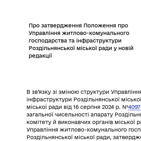
Трансляції
Ген
Про затвердження Положення про
Управління житлово-комунального
господарства та інфраструктури
Роздільнянської міської ради у новій
редакції
В зв’язку зі зміною структури Управлін
інфраструктури Роздільнянської міської
міської ради від 16 серпня 2024 р. №
4097
Інф
загальної чисельності апарату Роздільня
Графіки прийому громадян
тех
комітету й виконавчих органів міської 
Управління житлово-комунального госп
Роздільнянської міської ради, затвердж