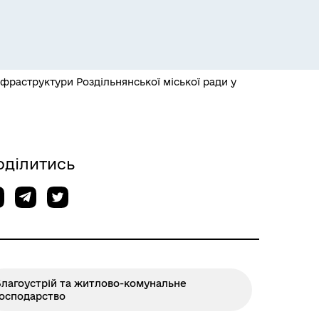
раструктури Роздільнянської міської ради у
Розклад пасажирських потягів
оділитись
Благоустрій та житлово-комунальне
господарство