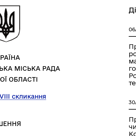
Д
06
а безбар’єрності
Учасникам бойових дій
П
ро
РАЇНА
ма
г
ЬКА МІСЬКА РАДА
Ро
ОЇ ОБЛАСТІ
т
 VIII скликання
30
П
ШЕННЯ
чи
К
Книга пам'яті полеглих за