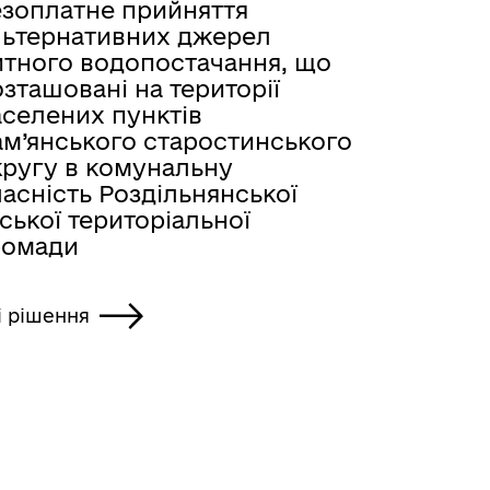
езоплатне прийняття
льтернативних джерел
итного водопостачання, що
зташовані на території
аселених пунктів
ам’янського старостинського
кругу в комунальну
асність Роздільнянської
ської територіальної
ромади
і рішення