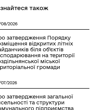
ізнайтеся також
Розклад автобусів Одеса-
/08/2026
Роздільна
ро затвердження Порядку
зміщення відкритих літніх
йданчиків біля об’єктів
осподарювання на території
здільнянської міської
ериторіальної громади
/07/2026
ро затвердження загальної
сельності та структури
омунального підприємства
Розклад автобусів Роздільна-