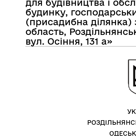
для будівництва і обс
будинку, господарськи
(присадибна ділянка) 
Засідання виконавчого
область, Роздільнянсь
Рад
комітету
вул. Осіння, 131 а»
УК
РОЗДІЛЬНЯНС
ОДЕСЬК