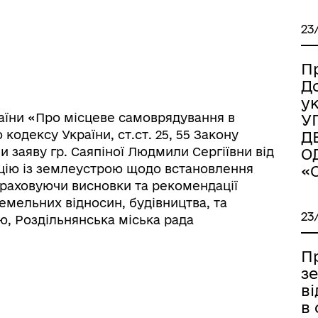
23
П
Д
у
України «Про місцеве самоврядування в
У
го кодексу України, ст.ст. 25, 55 Закону
Д
 заяву гр. Саяпіної Людмили Сергіївни від
О
тацію із землеустрою щодо встановлення
«
враховуючи висновки та рекомендації
іаційний фон
Електронна черга в ТЦК
 земельних відносин, будівництва, та
23
ю, Роздільнянська міська рада
П
з
в
в 