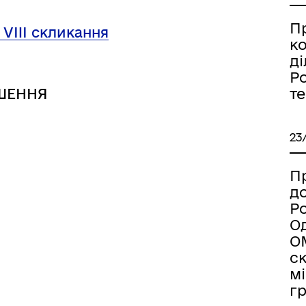
дерна рівність
Україну
П
 VIII скликання
к
ді
Ро
т
ШЕННЯ
23
Пр
д
Ро
Од
ОМ
ормаційна безпека та
Військовослужбовцям,
с
нічний захист інформації
ветеранам та їхнім родина
мі
г