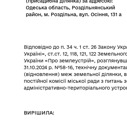
(присадибна ділянка) за адресою:
Одеська область, Роздільнянський
район, м. Роздільна, вул. Осіння, 131 а
Відповідно до п. 34 ч. 1 ст. 26 Закону 
Україні», ст.ст. 12, 118, 121, 122 Земельно
України «Про землеустрій», розглянувши
31.10.2024 р. №58-16, технічну докумен
(відновлення) меж земельної ділянки, 
Колегіальні органи (ради,
Рад
робочі групи, комісії)
постійної комісії міської ради з питань
адміністративно-територіального устро
ВИРІШИЛА: