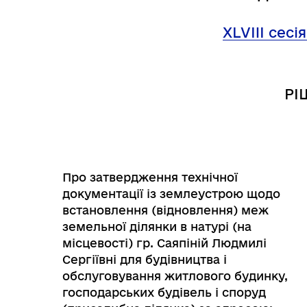
Трансляції
Ген
XL
VIII
сесія
РІ
Про затвердження технічної
документації із землеустрою щодо
встановлення (відновлення) меж
земельної ділянки в натурі (на
місцевості) гр. Саяпіній Людмилі
Інф
Графіки прийому громадян
тех
Сергіївні для будівництва і
обслуговування житлового будинку,
господарських будівель і споруд