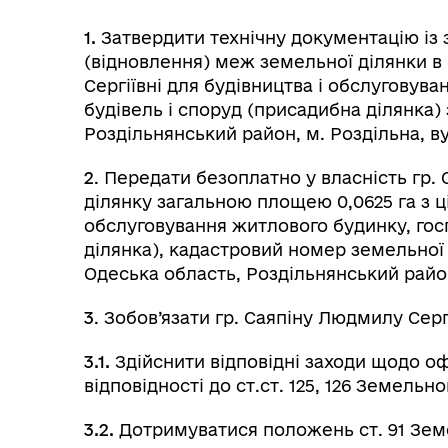
1.
Затвердити технічну документацію і
(відновлення) меж земельної ділянки в н
Сергіївні для будівництва і обслуговув
будівель і споруд (присадибна ділянка)
Роздільнянський район, м. Роздільна, вул
2
. Передати безоплатно у власність гр.
ділянку загальною площею 0,0625 га з ц
обслуговування житлового будинку, гос
ділянка), кадастровий номер земельної д
Одеська область, Роздільнянський район, 
3
. Зобов’язати гр. Саяпіну Людмилу Серг
3.1.
Здійснити відповідні заходи щодо о
відповідності до ст.ст. 125, 126 Земельн
3.2.
Дотримуватися положень ст. 91 Зем