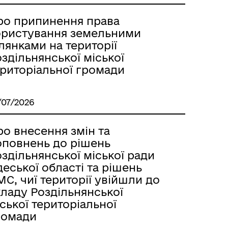
Лиманське
ро припинення права
ористування земельними
лянками на території
здільнянської міської
ериторіальної громади
/07/2026
о внесення змін та
оповнень до рішень
здільнянської міської ради
еської області та рішень
С, чиї території увійшли до
кладу Роздільнянської
м
ської територіальної
ромади