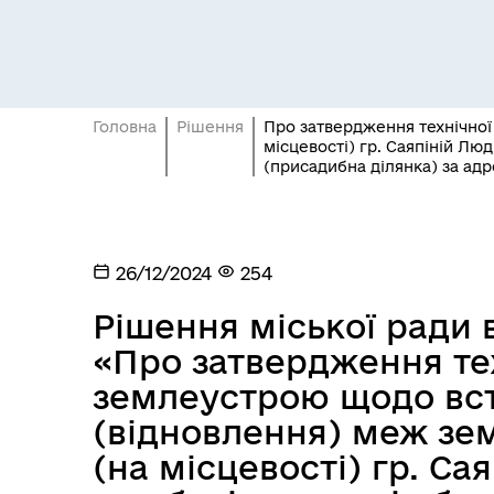
Головна
Рішення
Про затвердження технічної
місцевості) гр. Саяпіній Лю
(присадибна ділянка) за адр
Засідання постійних комісій
Цив
26/12/2024
254
Рішення міської ради в
«Про затвердження тех
землеустрою щодо вс
(відновлення) меж зем
(на місцевості) гр. Са