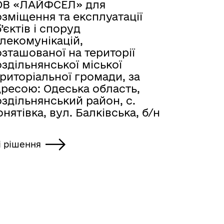
ОВ «ЛАЙФСЕЛ» для
зміщення та експлуатації
’єктів і споруд
лекомунікацій,
зташованої на території
здільнянської міської
риторіальної громади, за
дресою: Одеська область,
здільнянський район, с.
нятівка, вул. Балківська, б/н
і рішення