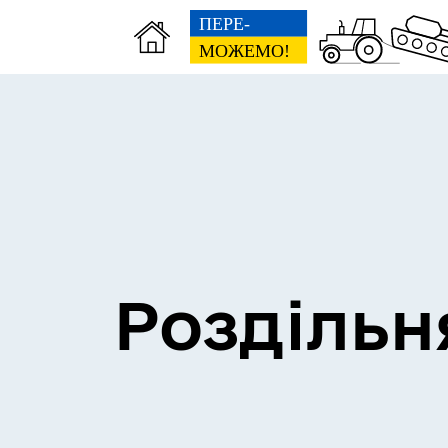
Сесії міської ради
Пун
Роздільн