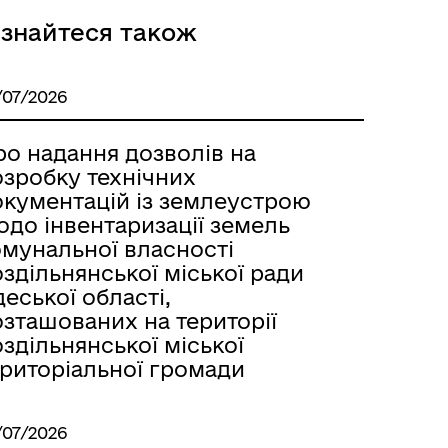
ізнайтеся також
Розклад автобусів Одеса-
/07/2026
Роздільна
ро надання дозволів на
озробку технічних
окументацій із землеустрою
одо інвентаризації земель
омунальної власності
здільнянської міської ради
еської області,
озташованих на території
здільнянської міської
ериторіальної громади
/07/2026
Розклад автобусів Роздільна-