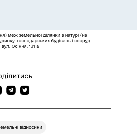
я) меж земельної ділянки в натурі (на
будинку, господарських будівель і споруд
вул. Осіння, 131 а
Розклад пасажирських потягів
оділитись
Земельні відносини