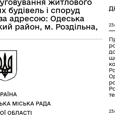
луговування житлового
Д
х будівель і споруд
за адресою: Одеська
кий район, м. Роздільна,
23
а безбар’єрності
Учасникам бойових дій
П
р
д
щ
к
Ро
Од
р
Ро
РАЇНА
т
ЬКА МІСЬКА РАДА
23
ОЇ ОБЛАСТІ
Книга пам'яті полеглих за