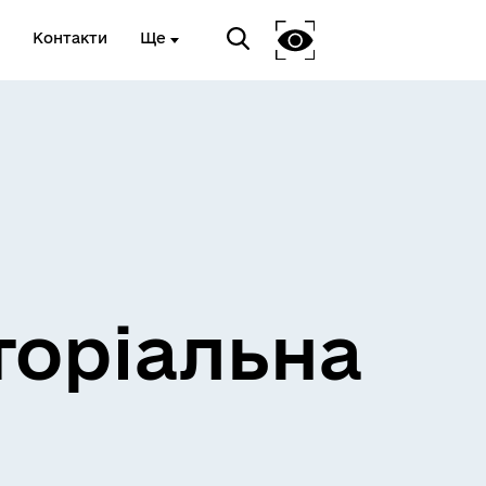
Контакти
Ще
и
Розклад електричок
торіальна