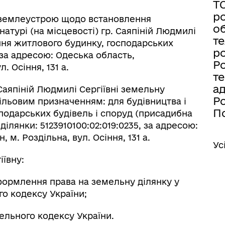
Т
ро
з землеустрою щодо встановлення
об
атурі (на місцевості) гр. Саяпіній Людмилі
те
ання житлового будинку, господарських
ро
 за адресою: Одеська область,
Ро
. Осіння, 131 а.
те
а
 Саяпіній Людмилі Сергіївні земельну
Ро
ільовим призначенням: для будівництва і
По
подарських будівель і споруд (присадибна
ілянки: 5123910100:02:019:0235, за адресою:
м. Роздільна, вул. Осіння, 131 а.
Ус
іївну:
формлення права на земельну ділянку у
ого кодексу України;
ельного кодексу України.