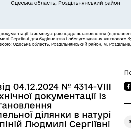
Одеська область, Роздільнянський район
 документації із землеустрою щодо встановлення (відновленн
дмилі Сергіївні для будівництва і обслуговування житлового 
есою: Одеська область, Роздільнянський район, м. Роздільна, 
Квитки на потяг для
ільний захист населення
військовослужбовців та їх
сімей
П
ід 04.12.2024 № 4314-VIII
нічної документації із
тановлення
ельної ділянки в натурі
япіній Людмилі Сергіївні