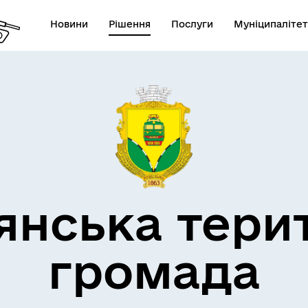
Новини
Рішення
Послуги
Муніципалітет
кти незламності
Пам’яті військових громад
янська тери
громада