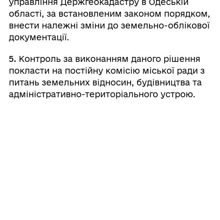
управління Держгеокадастру в Одеській
області, за встановленим законом порядком,
внести належні зміни до земельно-облікової
документації.
5.
Контроль за виконанням даного рішення
покласти на постійну комісію міської ради з
питань земельних відносин, будівництва та
адміністративно-територіального устрою.
Міський
Валерій
⠀⠀⠀⠀⠀⠀⠀⠀⠀⠀⠀⠀⠀⠀⠀
голова
ШОВКАЛЮК