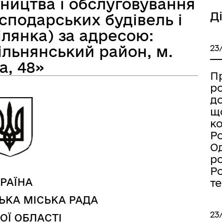
ництва і обслуговування
Д
сподарських будівель і
лянка) за адресою:
ільнянський район, м.
23
а безбар’єрності
Учасникам бойових дій
а, 48»
П
р
д
щ
к
Ро
Од
р
Ро
РАЇНА
т
ЬКА МІСЬКА РАДА
23
ОЇ ОБЛАСТІ
Книга пам'яті полеглих за