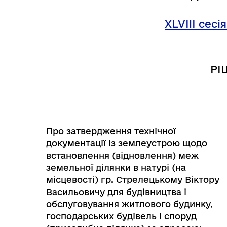
Трансляції
Ген
XL
VIII
сесія
РІ
Про затвердження технічної
документації із землеустрою щодо
встановлення (відновлення) меж
земельної ділянки в натурі (на
місцевості) гр. Стрелецькому Віктору
Інф
Графіки прийому громадян
тех
Васильовичу для будівництва і
обслуговування житлового будинку,
господарських будівель і споруд