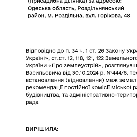
(присадибна ділянка) за адресою:
Одеська область, Роздільнянський
район, м. Роздільна, вул. Горіхова, 48
Відповідно до п. 34 ч. 1 ст. 26 Закону 
Україні», ст.ст. 12, 118, 121, 122 Земельно
України «Про землеустрій», розглянувш
Васильовича від 30.10.2024 р. №444/6, 
встановлення (відновлення) меж земель
Колегіальні органи (ради,
Рад
рекомендації постійної комісії міської 
робочі групи, комісії)
будівництва, та адміністративно-терито
рада
ВИРІШИЛА: