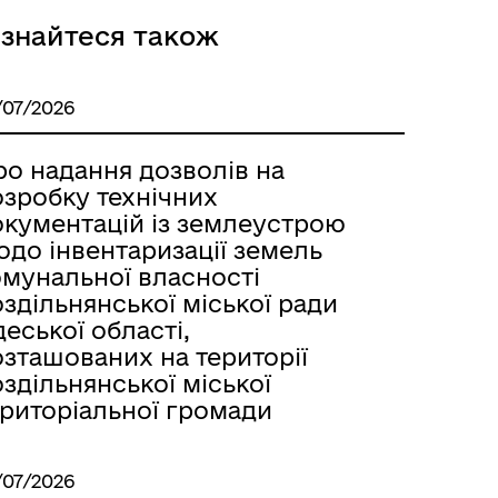
ізнайтеся також
Розклад автобусів Одеса-
/07/2026
Роздільна
ро надання дозволів на
озробку технічних
окументацій із землеустрою
одо інвентаризації земель
омунальної власності
здільнянської міської ради
еської області,
озташованих на території
здільнянської міської
ериторіальної громади
/07/2026
Розклад автобусів Роздільна-