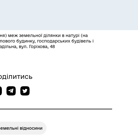
я) меж земельної ділянки в натурі (на
лового будинку, господарських будівель і
ільна, вул. Горіхова, 48
Розклад пасажирських потягів
оділитись
Земельні відносини