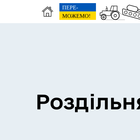
Сесії міської ради
Пун
Роздільн