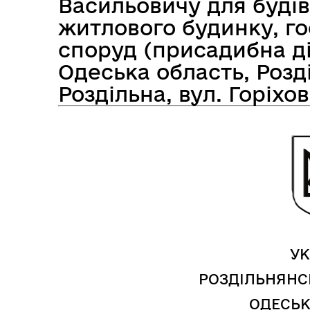
Васильовичу для будів
житлового будинку, го
споруд (присадибна ді
Засідання виконавчого
Одеська область, Розд
Рад
комітету
Роздільна, вул. Горіхов
УК
РОЗДІЛЬНЯНС
ОДЕСЬК