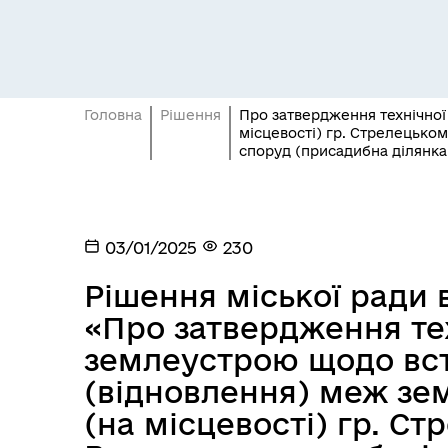
Головна
Рішення
Про затвердження технічної
місцевості) гр. Стрелецьком
споруд (присадибна ділянка)
Засідання постійних комісій
Цив
03/01/2025
230
Рішення міської ради в
«Про затвердження тех
землеустрою щодо вс
(відновлення) меж зем
(на місцевості) гр. С