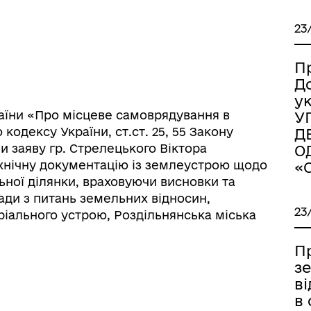
23
П
Д
у
України «Про місцеве самоврядування в
У
го кодексу України, ст.ст. 25, 55 Закону
Д
и заяву гр. Стрелецького Віктора
О
технічну документацію із землеустрою щодо
«
ної ділянки, враховуючи висновки та
іаційний фон
Електронна черга в ТЦК
ради з питань земельних відносин,
23
ріального устрою, Роздільнянська міська
П
з
в
в 