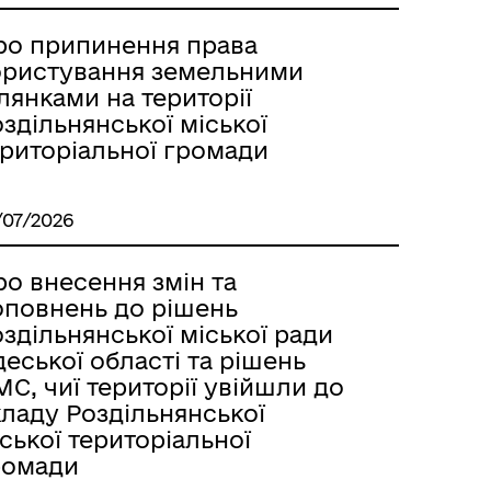
Лиманське
ро припинення права
ористування земельними
лянками на території
здільнянської міської
ериторіальної громади
/07/2026
о внесення змін та
оповнень до рішень
здільнянської міської ради
еської області та рішень
С, чиї території увійшли до
кладу Роздільнянської
м
ської територіальної
ромади