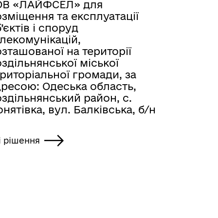
ОВ «ЛАЙФСЕЛ» для
зміщення та експлуатації
’єктів і споруд
лекомунікацій,
зташованої на території
здільнянської міської
риторіальної громади, за
дресою: Одеська область,
здільнянський район, с.
нятівка, вул. Балківська, б/н
і рішення