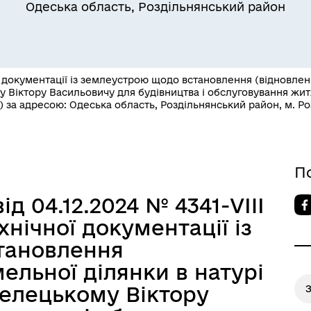
Одеська область, Роздільнянський район
 документації із землеустрою щодо встановлення (відновленн
у Віктору Васильовичу для будівництва і обслуговування жит
 за адресою: Одеська область, Роздільнянський район, м. Розд
Квитки на потяг для
ільний захист населення
військовослужбовців та їх
сімей
П
ід 04.12.2024 № 4341-VIII
нічної документації із
тановлення
ельної ділянки в натурі
трелецькому Віктору