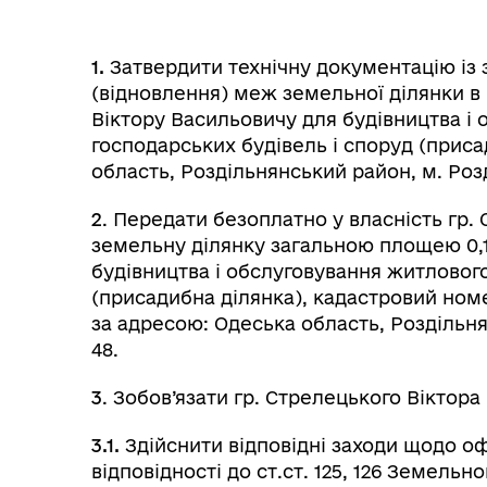
1.
Затвердити
технічну документацію і
(відновлення) меж земельної ділянки в 
Віктору Васильовичу для будівництва і
господарських будівель і споруд (приса
область, Роздільнянський район, м. Розді
2
. Передати безоплатно у власність гр
земельну ділянку загальною площею 0,1
будівництва і обслуговування житлового
(присадибна ділянка), кадастровий номер
за адресою: Одеська область, Роздільнян
48.
3
. Зобов’язати гр. Стрелецького Віктора
3.1.
Здійснити відповідні заходи щодо о
відповідності до ст.ст. 125, 126 Земельн