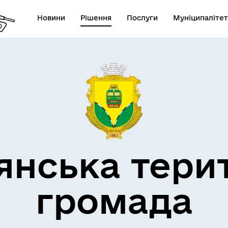
Новини
Рішення
Послуги
Муніципалітет
кти незламності
Пам’яті військових громад
янська тери
громада