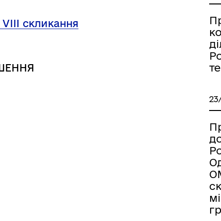
дерна рівність
Україну
П
 VIII скликання
к
ді
Ро
т
ШЕННЯ
23
Пр
д
Ро
Од
ОМ
ормаційна безпека та
Військовослужбовцям,
с
нічний захист інформації
ветеранам та їхнім родина
мі
г