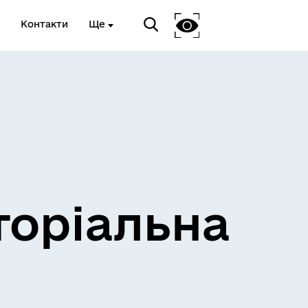
Контакти
Ще
и
Розклад електричок
торіальна