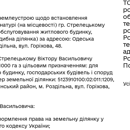
Т
ро
об
з землеустрою щодо встановлення
те
натурі (на місцевості) гр. Стрелецькому
ро
 обслуговування житлового будинку,
Ро
дибна ділянка) за адресою: Одеська
те
льна, вул. Горіхова, 48.
а
Ро
. Стрелецькому Віктору Васильовичу
По
000 га з цільовим призначенням: для
 будинку, господарських будівель і споруд
 земельної ділянки: 5123910100:02:011:1209,
Ус
ський район, м. Роздільна, вул. Горіхова,
 Васильовича:
формлення права на земельну ділянку у
ого кодексу України;