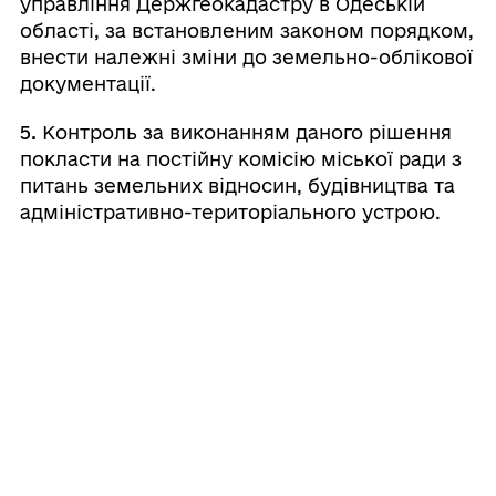
управління Держгеокадастру в Одеській
області, за встановленим законом порядком,
внести належні зміни до земельно-облікової
документації.
5.
Контроль за виконанням даного рішення
покласти на постійну комісію міської ради з
питань земельних відносин, будівництва та
адміністративно-територіального устрою.
Міський
Валерій
⠀⠀⠀⠀⠀⠀⠀⠀⠀⠀⠀⠀⠀⠀⠀
голова
ШОВКАЛЮК