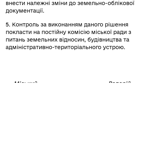
внести належні зміни до земельно-облікової
документації.
5
. Контроль за виконанням даного рішення
покласти на постійну комісію міської ради з
питань земельних відносин, будівництва та
адміністративно-територіального устрою.
Міський
Валерій
⠀⠀⠀⠀⠀⠀⠀⠀⠀⠀⠀⠀⠀⠀⠀
голова
ШОВКАЛЮК
04