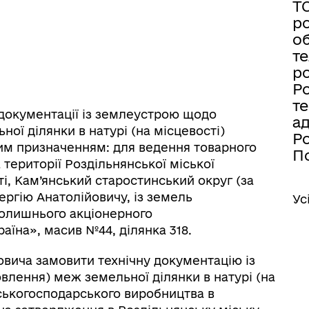
Т
ро
об
те
ро
Ро
те
 документації із землеустрою щодо
а
ої ділянки в натурі (на місцевості)
Ро
вим призначенням: для ведення товарного
По
території Роздільнянської міської
і, Кам’янський старостинський округ (за
ергію Анатолійовичу, із земель
Ус
колишнього акціонерного
аїна», масив №44, ділянка 318.
йовича замовити технічну документацію із
лення) меж земельної ділянки в натурі (на
ьськогосподарського виробництва в