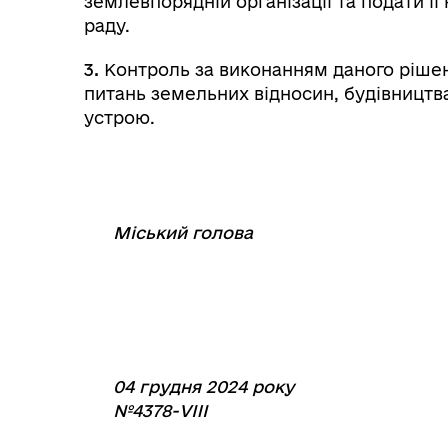
землевпорядній організації та подати ї
раду.
3.
Контроль за виконанням даного рішен
питань земельних відносин, будівництв
устрою.
Міський голова
⠀⠀⠀⠀⠀⠀⠀
04 грудня 2024 року
№4378-VIII