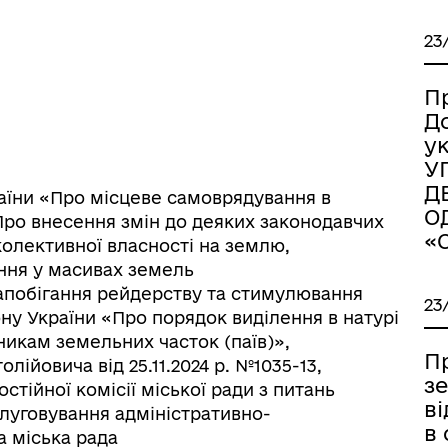
23
П
Д
у
У
Д
України «Про місцеве самоврядування в
О
Про внесення змін до деяких законодавчих
«
колективної власності на землю,
іаційний фон
Електронна черга в ТЦК
ння у масивах земель
апобігання рейдерству та стимулювання
23
акону України «Про порядок виділення в натурі
никам земельних часток (паїв)»,
П
лійовича від 25.11.2024 р. №1035-13,
з
тійної комісії міської ради з питань
в
слуговування адміністративно-
в 
а міська рада