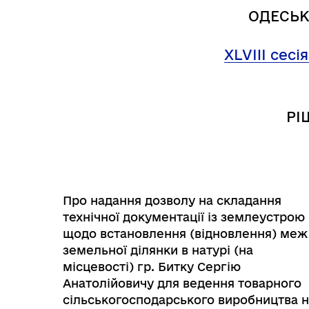
ОДЕСЬК
XL
VIII
сесія
РІ
Про надання дозволу на складання
технічної документації із землеустрою
Інф
щодо встановлення (відновлення) меж
Графіки прийому громадян
тех
земельної ділянки в натурі (на
місцевості) гр. Битку Сергію
Анатолійовичу для ведення товарного
сільськогосподарського виробництва 