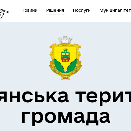
Новини
Рішення
Послуги
Муніципалітет
кти незламності
Пам’яті військових громад
янська тери
громада