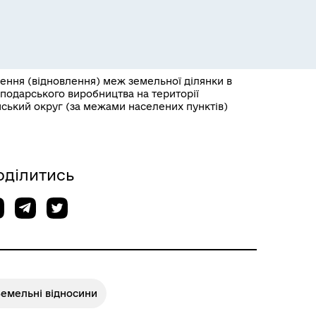
лення (відновлення) меж земельної ділянки в
сподарського виробництва на території
нський округ (за межами населених пунктів)
Розклад пасажирських потягів
оділитись
Земельні відносини