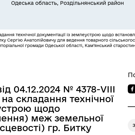
Одеська область, Роздільнянський район
адання технічної документації із землеустрою щодо встанов
Битку Сергію Анатолійовичу для ведення товарного сільського
иторіальної громади Одеської області, Кам’янський старости
Квитки на потяг для
ільний захист населення
військовослужбовців та їх
сімей
П
ід 04.12.2024 № 4378-VIII
на складання технічної
еустрою щодо
лення) меж земельної
ісцевості) гр. Битку