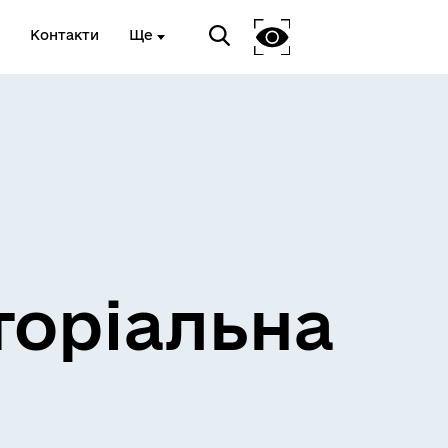
Контакти
Ще
и
Розклад електричок
торіальна