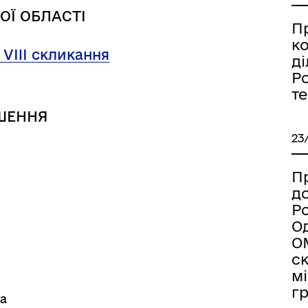
Україну
ОЇ ОБЛАСТІ
П
к
 VIII скликання
ді
Ро
т
ШЕННЯ
23
Пр
д
Ро
Од
ормаційна безпека та
Військовослужбовцям,
ОМ
нічний захист інформації
ветеранам та їхнім родина
с
мі
г
на