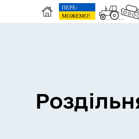
Сесії міської ради
Пун
Роздільн