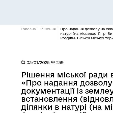
Головна
Рішення
Про надання дозволу на скл
натурі (на місцевості) гр. 
Роздільнянської міської тер
Засідання постійних комісій
Цив
03/01/2025
239
Рішення міської ради в
«Про надання дозволу 
документації із земл
встановлення (віднов
ділянки в натурі (на м