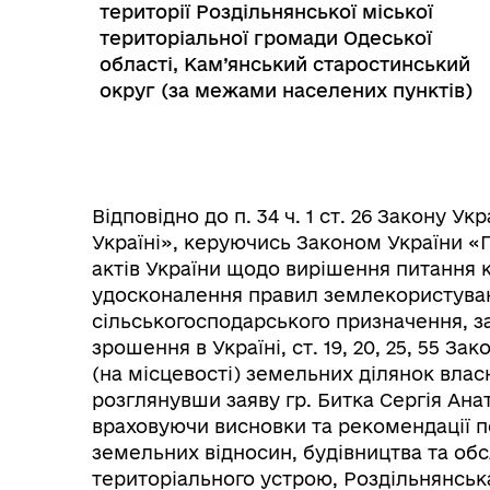
території Роздільнянської міської
територіальної громади Одеської
області, Кам’янський старостинський
округ (за межами населених пунктів)
Відповідно до п. 34 ч. 1 ст. 26 Закону 
Україні», керуючись Законом України «
Колегіальні органи (ради,
актів України щодо вирішення питання 
Рад
робочі групи, комісії)
удосконалення правил землекористува
сільськогосподарського призначення, з
зрошення в Україні, ст. 19, 20, 25, 55 З
(на місцевості) земельних ділянок влас
розглянувши заяву гр. Битка Сергія Анато
враховуючи висновки та рекомендації пос
земельних відносин, будівництва та об
територіального устрою, Роздільнянськ