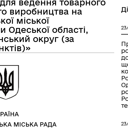
 для ведення товарного
Д
го виробництва на
кої міської
а безбар’єрності
Учасникам бойових дій
и Одеської області,
23
ський округ (за
П
ктів)»
р
д
щ
к
Ро
Од
р
Ро
т
РАЇНА
Книга пам'яті полеглих за
23
ЬКА МІСЬКА РАДА
дерна рівність