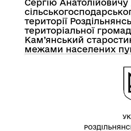
Сергію Анатолійовичу
сільськогосподарсько
території Роздільнянсь
Засідання виконавчого
Рад
територіальної громад
комітету
Кам’янський старостин
межами населених пун
УК
РОЗДІЛЬНЯНС
Трансляції
Ген