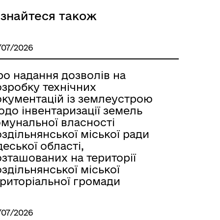
ізнайтеся також
Розклад автобусів Одеса-
/07/2026
Роздільна
ро надання дозволів на
озробку технічних
окументацій із землеустрою
одо інвентаризації земель
омунальної власності
здільнянської міської ради
еської області,
озташованих на території
здільнянської міської
ериторіальної громади
Розклад автобусів Роздільна-
/07/2026