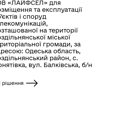
ОВ «ЛАЙФСЕЛ» для
зміщення та експлуатації
’єктів і споруд
лекомунікацій,
зташованої на території
здільнянської міської
риторіальної громади, за
дресою: Одеська область,
здільнянський район, с.
нятівка, вул. Балківська, б/н
і рішення