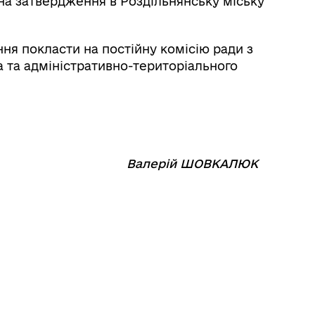
ї на затвердження в Роздільнянську міську
ня покласти на постійну комісію ради з
а та адміністративно-територіального
⠀⠀⠀⠀⠀⠀⠀⠀
Валерій ШОВКАЛЮК