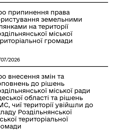
Лиманське
ро припинення права
ористування земельними
лянками на території
здільнянської міської
ериторіальної громади
/07/2026
о внесення змін та
оповнень до рішень
здільнянської міської ради
еської області та рішень
С, чиї території увійшли до
м
кладу Роздільнянської
ської територіальної
ромади