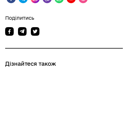
Поділитись
Дізнайтеся також
23/07/2026
Про надання дозволів на розробку
технічних документацій із землеустрою
щодо інвентаризації земель
комунальної власності Роздільнянської
міської ради Одеської області,