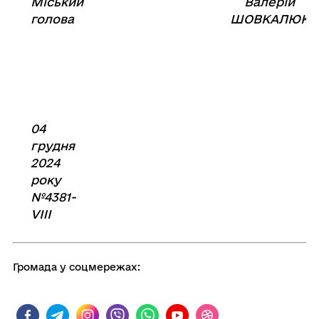
Міський
Валерій
⠀⠀⠀⠀⠀⠀⠀⠀⠀⠀⠀⠀⠀⠀⠀
голова
ШОВКАЛЮК
04
грудня
2024
року
№4381-
VIII
Громада у соцмережах: