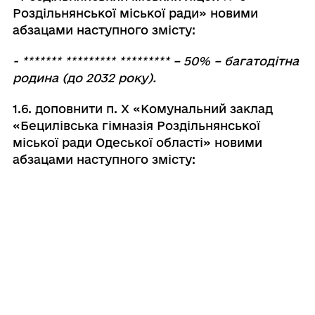
Роздільнянської міської ради» новими
абзацами наступного змісту:
- ******* ********* ********* – 50% – багатодітна
родина (до 2032 року).
1.6. доповнити п. Х «Комунальний заклад
«Бецилівська гімназія Роздільнянської
міської ради Одеської області» новими
абзацами наступного змісту:
- ****** ***** ********** – 100% – дитина
загиблого військовослужбовця;
- ****** ***** ********** – 100% – дитина
загиблого військовослужбовця.
1.7. доповнити п. ХVІ «Комунальний заклад
«Старостинська гімназія Роздільнянської