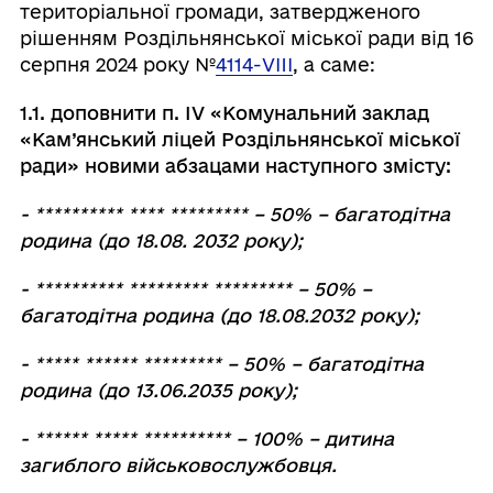
територіальної громади, затвердженого
рішенням Роздільнянської міської ради від 16
серпня 2024 року №
4114-VIII
, а саме:
1.1. доповнити п. IV «Комунальний заклад
«Кам’янський ліцей Роздільнянської міської
ради» новими абзацами наступного змісту:
- ********** **** ********* – 50% – багатодітна
родина (до 18.08. 2032 року);
- ********** ********* ********* – 50% –
багатодітна родина (до 18.08.2032 року);
- ***** ****** ********* – 50% – багатодітна
родина (до 13.06.2035 року);
- ****** ***** ********** – 100% – дитина
загиблого військовослужбовця.