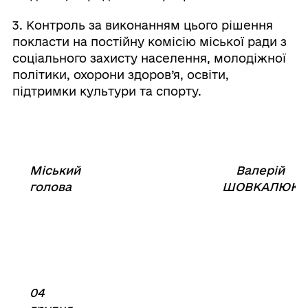
3. Контроль за виконанням цього рішення
покласти на постійну комісію міської ради з
соціального захисту населення, молодіжної
політики, охорони здоров’я, освіти,
підтримки культури та спорту.
Міський
Валерій
⠀⠀⠀⠀⠀⠀⠀⠀⠀⠀⠀⠀⠀⠀⠀
голова
ШОВКАЛЮК
04