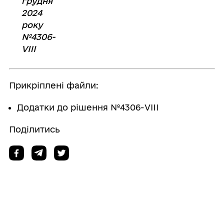
грудня
2024
року
№4306-
VIII
Прикріплені файли:
Додатки до рішення №4306-VIII
Поділитись
Дізнайтеся також