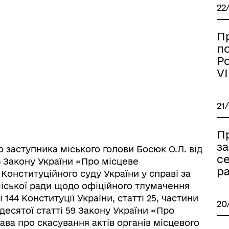
дерна рівність
22
Україну
П
п
Ро
VI
21
П
за
заступника міського голови Босюк О.Л. від
се
. 26 Закону України «Про місцеве
ра
Конституційного суду України у справі за
ормаційна безпека та
Військовослужбовцям,
іської ради щодо офіційного тлумачення
нічний захист інформації
ветеранам та їхнім родина
 144 Конституції України, статті 25, частини
20
 десятої статті 59 Закону України «Про
ава про скасування актів органів місцевого