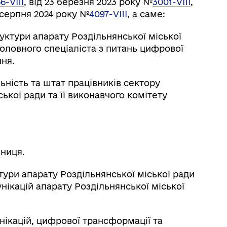
6-VIII
, від 23 березня 2023 року №
3001-VIII
,
6 серпня 2024 року №
4097-VIIІ
, а саме:
труктури апарату Роздільнянської міської
головного спеціаліста з питань цифрової
ння.
льність та штат працівників сектору
ької ради та її виконавчого комітету
иниця.
уктури апарату Роздільнянської міської ради
унікацій апарату Роздільнянської міської
мунікацій, цифрової трансформації та