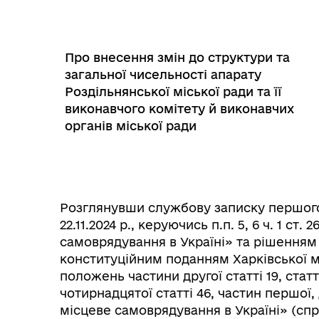
Трансляції
Ген
Про внесення змін до структури та
загальної чисельності апарату
Роздільнянської міської ради та її
виконавчого комітету й виконавчих
органів міської ради
Розглянувши службову записку першого 
22.11.2024 р., керуючись п.п. 5, 6 ч. 1 ст
самоврядування в Україні» та рішенням 
Інф
конституційним поданням Харківської м
Графіки прийому громадян
тех
положень частини другої статті 19, статті
чотирнадцятої статті 46, частин першої,
місцеве самоврядування в Україні» (спр