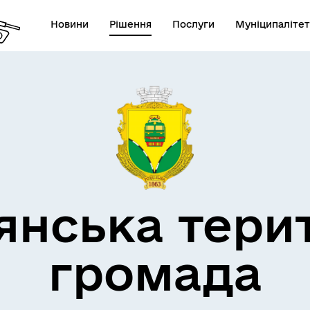
Новини
Рішення
Послуги
Муніципалітет
кти незламності
Пам’яті військових громад
янська тери
громада