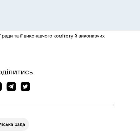
 ради та її виконавчого комітету й виконавчих
Розклад пасажирських потягів
оділитись
іська рада