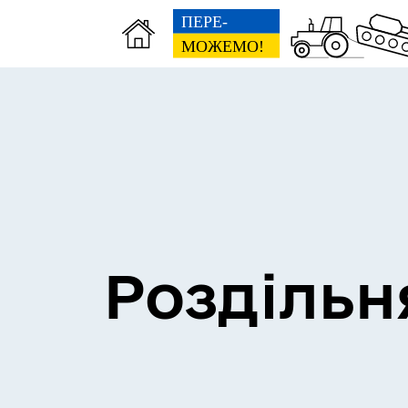
Сесії міської ради
Пун
Роздільн