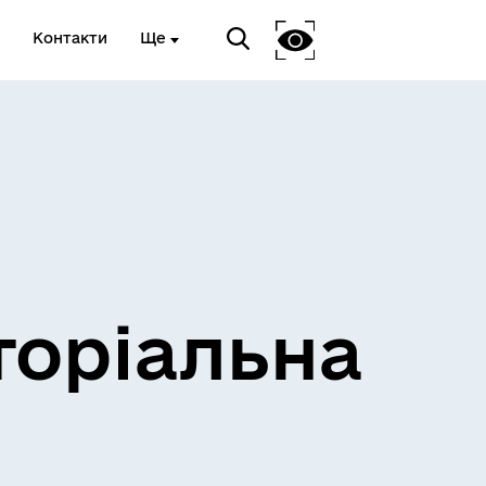
Контакти
Ще
и
Розклад електричок
торіальна