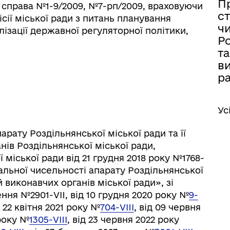
П
у справа №1-9/2009, №7-рп/2009, враховуючи
ст
сії міської ради з питань планування
ч
лізації державної регуляторної політики,
Ро
та
ви
р
Ус
арату Роздільнянської міської ради та її
іаційний фон
Електронна черга в ТЦК
нів Роздільнянської міської ради,
міської ради від 21 грудня 2018 року №1768-
альної чисельності апарату Роздільнянської
й виконавчих органів міської ради», зі
ння №2901-VII, від 10 грудня 2020 року №
9-
д 22 квітня 2021 року №
704-VIII
, від 09 червня
 року №
1305-VIII
, від 23 червня 2022 року