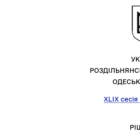
Засідання виконавчого
Рад
комітету
УК
РОЗДІЛЬНЯНС
ОДЕСЬК
XLIX
сесія
РІ