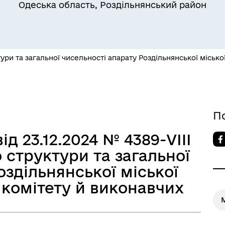
Одеська область, Роздільнянський район
ури та загальної чисельності апарату Роздільнянської міської
Квитки на потяг для
ільний захист населення
військовослужбовців та їх
сімей
П
ід 23.12.2024 № 4389-VIII
 структури та загальної
оздільнянської міської
о комітету й виконавчих
М