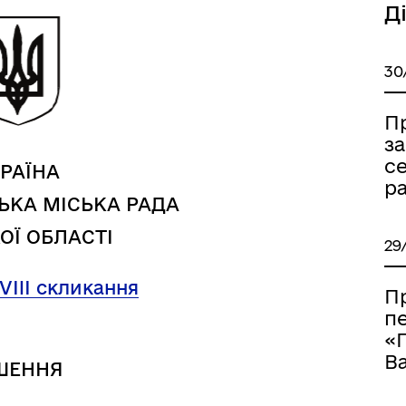
Д
30
а безбар’єрності
Учасникам бойових дій
П
за
се
РАЇНА
ра
ЬКА МІСЬКА РАДА
ОЇ ОБЛАСТІ
29
 VIII скликання
П
п
«
Ва
ШЕННЯ
Книга пам'яті полеглих за