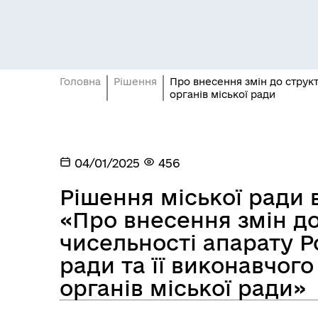
Головна
Рішення
Про внесення змін до структ
органів міської ради
Засідання постійних комісій
Цив
04/01/2025
456
Рішення міської ради в
«Про внесення змін до
чисельності апарату Р
ради та її виконавчог
органів міської ради»