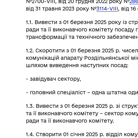
№2700-VIII, від 20 грудня 2022 року №
286
від 31 травня 2023 року №
3114-VIII
, від 1
1.1. Вивести з 01 березня 2025 року із с
ради та її виконавчого комітету посаду 
трансформації та технічного забезпече
1.2. Скоротити з 01 березня 2025 р. чисе
комунікацій апарату Роздільнянської міс
шляхом виведення наступних посад:
- завідувач сектору,
- головний спеціаліст – одна штатна од
1.3. Вивести з 01 березня 2025 р. зі стр
та її виконавчого комітету – сектор ком
ради та її виконавчого комітету.
1.4. Створити 01 січня 2025 р. відділ ко