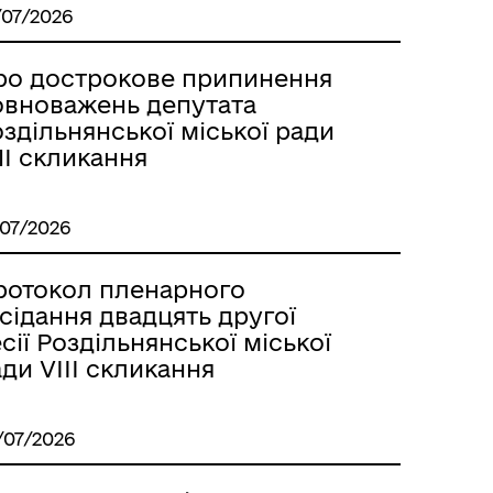
/07/2026
Лиманське
ро дострокове припинення
овноважень депутата
здільнянської міської ради
II скликання
/07/2026
ротокол пленарного
сідання двадцять другої
сії Роздільнянської міської
ди VІІІ скликання
м
/07/2026