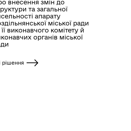
ро внесення змін до
руктури та загальної
исельності апарату
здільнянської міської ради
 її виконавчого комітету й
конавчих органів міської
ади
і рішення