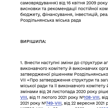
самоврядування) від 16 квітня 2009 рок
висновки та рекомендації постійної комі
бюджету, фінансування, інвестицій, реа
Роздільнянська міська рада
ВИРІШИЛА:
1. Внести наступні зміни до структури ап
Колегіальні органи (ради,
Рад
виконавчого комітету й виконавчих орга
робочі групи, комісії)
затвердженої рішенням Роздільнянської 
VII «Про затвердження структури та заг
міської ради та її виконавчого комітету 
змінами від 24 листопада 2020 року ріше
VIII
, від 11 лютого 2021 року №
108-VIII
, ві
2021 року №
749-VIII
, від 22 вересня 2021