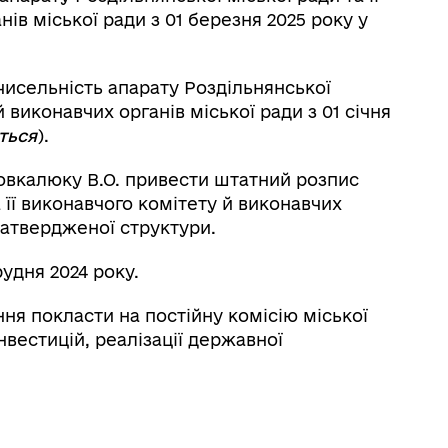
ів міської ради з 01 березня 2025 року у
 чисельність апарату Роздільнянської
й виконавчих органів міської ради з 01 січня
ться
).
овкалюку В.О. привести штатний розпис
 її виконавчого комітету й виконавчих
 затвердженої структури.
рудня 2024 року.
ня покласти на постійну комісію міської
нвестицій, реалізації державної