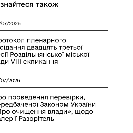
ізнайтеся також
/07/2026
Розклад автобусів Одеса-
Роздільна
ротокол пленарного
сідання двадцять третьої
сії Роздільнянської міської
ди VІІІ скликання
/07/2026
ро проведення перевірки,
ередбаченої Законом України
Про очищення влади», щодо
лерії Разорітель
Розклад автобусів Роздільна-