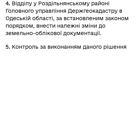
4.
Відділу у Роздільнянському районі
Головного управління Держгеокадастру в
Одеській області, за встановленим законом
порядком, внести належні зміни до
земельно-облікової документації.
5.
Контроль за виконанням даного рішення
покласти на постійну комісію міської ради з
питань земельних відносин, будівництва та
адміністративно-територіального устрою.
Валерій
Міський
⠀⠀⠀⠀⠀⠀⠀⠀⠀⠀⠀⠀⠀⠀⠀
голова
⠀
ШОВКАЛЮК