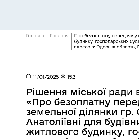
Головна
Рішення
Про безоплатну передачу у в
будинку, господарських буді
адресою: Одеська область, Р
Засідання постійних комісій
Цив
11/01/2025
152
Рішення міської ради ві
«Про безоплатну перед
земельної ділянки гр.
Анатоліївні для будів
житлового будинку, го