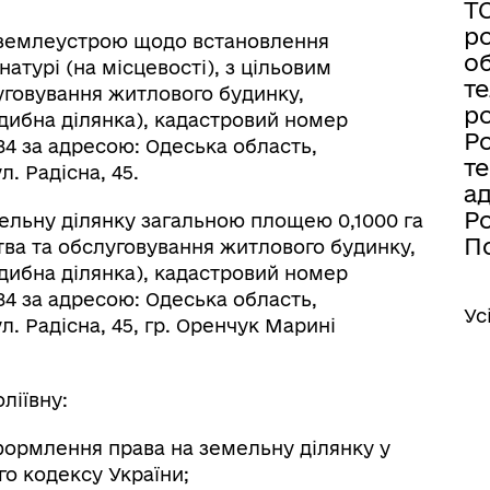
Т
ро
з землеустрою щодо встановлення
об
атурі (на місцевості), з цільовим
те
уговування житлового будинку,
ро
адибна ділянка), кадастровий номер
Ро
084 за адресою: Одеська область,
те
. Радісна, 45.
а
Ро
ельну ділянку загальною площею 0,1000 га
По
тва та обслуговування житлового будинку,
адибна ділянка), кадастровий номер
084 за адресою: Одеська область,
Ус
л. Радісна, 45, гр. Оренчук Марині
ліївну:
формлення права на земельну ділянку у
ого кодексу України;