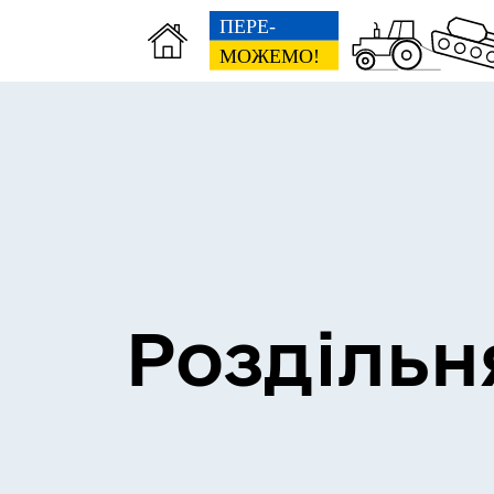
Сесії міської ради
Пун
Роздільн