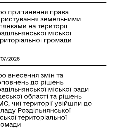
Лиманське
ро припинення права
ористування земельними
лянками на території
здільнянської міської
ериторіальної громади
/07/2026
о внесення змін та
оповнень до рішень
здільнянської міської ради
еської області та рішень
С, чиї території увійшли до
кладу Роздільнянської
м
ської територіальної
ромади