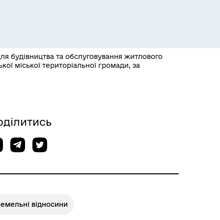
для будівництва та обслуговування житлового
кої міської територіальної громади, за
Розклад пасажирських потягів
оділитись
Земельні відносини