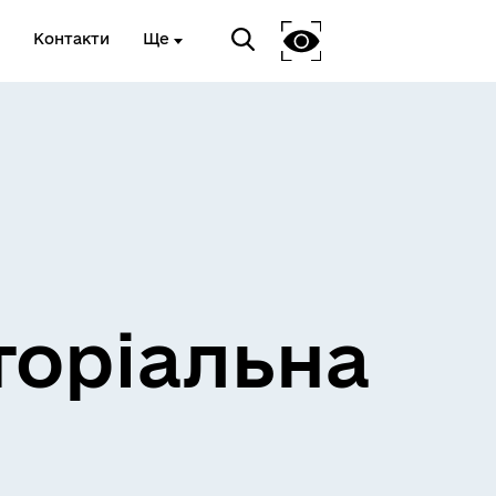
Контакти
Ще
и
Розклад електричок
торіальна