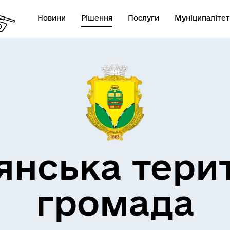
Новини
Рішення
Послуги
Муніципалітет
кти незламності
Пам’яті військових громад
янська тери
громада