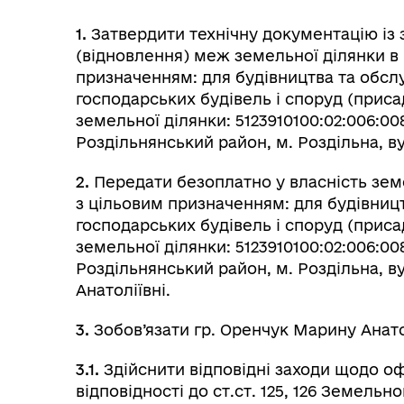
1.
Затвердити технічну документацію і
(відновлення) меж земельної ділянки в н
призначенням: для будівництва та обсл
господарських будівель і споруд (прис
земельної ділянки: 5123910100:02:006:0
Роздільнянський район, м. Роздільна, вул
2.
Передати безоплатно у власність зем
з цільовим призначенням: для будівниц
господарських будівель і споруд (прис
земельної ділянки: 5123910100:02:006:0
Роздільнянський район, м. Роздільна, ву
Анатоліївні.
3.
Зобов’язати гр. Оренчук Марину Анато
3.1.
Здійснити відповідні заходи щодо о
відповідності до ст.ст. 125, 126 Земельн