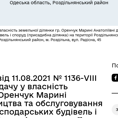
Одеська область, Роздільнянський район
ласність земельної ділянки гр. Оренчук Марині Анатоліївні 
вель і споруд (присадибна ділянка) на території Роздільнянсь
оздільнянський район, м. Роздільна, вул. Радісна, 45
Квитки на потяг для
ільний захист населення
військовослужбовців та їх
сімей
П
д 11.08.2021 № 1136-VIII
ачу у власність
 Оренчук Марині
ництва та обслуговування
сподарських будівель і