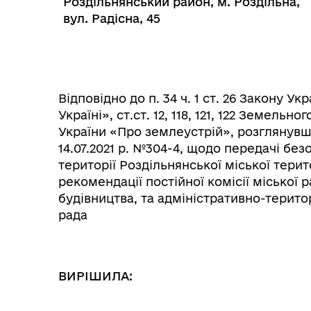
Роздільнянський район, м. Роздільна,
вул. Радісна, 45
Відповідно до п. 34 ч. 1 ст. 26 Закону 
Україні», ст.ст. 12, 118, 121, 122 Земельно
України «Про землеустрій», розглянувш
14.07.2021 р. №304-4, щодо передачі без
території Роздільнянської міської тери
рекомендації постійної комісії міської 
Колегіальні органи (ради,
Рад
будівництва, та адміністративно-терито
робочі групи, комісії)
рада
ВИРІШИЛА: