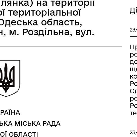
лянка) на території
Д
ої територіальної
Одеська область,
 м. Роздільна, вул.
23
а безбар’єрності
Учасникам бойових дій
П
р
д
щ
к
Ро
Од
р
Ро
РАЇНА
т
ЬКА МІСЬКА РАДА
23
ОЇ ОБЛАСТІ
Книга пам'яті полеглих за