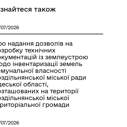
ізнайтеся також
Розклад автобусів Одеса-
/07/2026
Роздільна
ро надання дозволів на
озробку технічних
окументацій із землеустрою
одо інвентаризації земель
омунальної власності
здільнянської міської ради
еської області,
озташованих на території
здільнянської міської
ериторіальної громади
/07/2026
Розклад автобусів Роздільна-