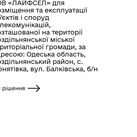
ОВ «ЛАЙФСЕЛ» для
зміщення та експлуатації
’єктів і споруд
лекомунікацій,
зташованої на території
здільнянської міської
риторіальної громади, за
дресою: Одеська область,
здільнянський район, с.
нятівка, вул. Балківська, б/н
і рішення