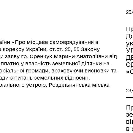
23
П
Д
України «Про місцеве самоврядування в
у
го кодексу України, ст.ст. 25, 55 Закону
У
и заяву
гр. Оренчук Марини Анатоліївни від
Д
оплатно у власність земельної ділянки на
О
торіальної громади, враховуючи висновки та
«
ради з питань земельних відносин,
іаційний фон
Електронна черга в ТЦК
ріального устрою, Роздільнянська міська
23
П
з
в
в 