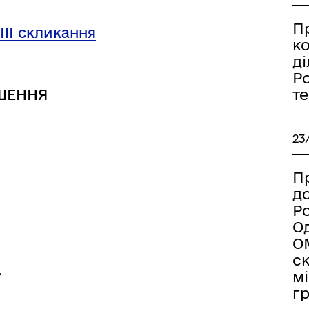
дерна рівність
Україну
П
VIII скликання
к
ді
Ро
т
ШЕННЯ
23
Пр
д
Ро
Од
ОМ
ормаційна безпека та
Військовослужбовцям,
с
нічний захист інформації
ветеранам та їхнім родина
мі
ї
г