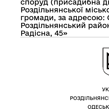
споруд (присадибна ді
Роздільнянської міськ
громади, за адресою: 
Засідання виконавчого
Роздільнянський район,
Рад
комітету
Радісна, 45»
УК
РОЗДІЛЬНЯНС
ОДЕСЬК