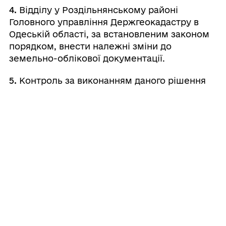
4.
Відділу у Роздільнянському районі
Головного управління Держгеокадастру в
Одеській області, за встановленим законом
порядком, внести належні зміни до
земельно-облікової документації.
5.
Контроль за виконанням даного рішення
покласти на постійну комісію міської ради з
питань земельних відносин, будівництва та
адміністративно-територіального устрою.
Валерій
Міський
⠀⠀⠀⠀⠀⠀⠀⠀⠀⠀⠀⠀⠀⠀⠀
голова
⠀
ШОВКАЛЮК