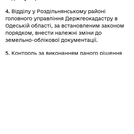
4.
Відділу у Роздільнянському районі
головного управління Держгеокадастру в
Одеській області, за встановленим законом
порядком, внести належні зміни до
земельно-облікової документації.
5.
Контроль за виконанням даного рішення
покласти на постійну комісію міської ради з
питань земельних відносин, будівництва та
адміністративно-територіального устрою.
Валерій
Міський
⠀⠀⠀⠀⠀⠀⠀⠀⠀⠀⠀⠀⠀⠀⠀
голова
⠀
ШОВКАЛЮК