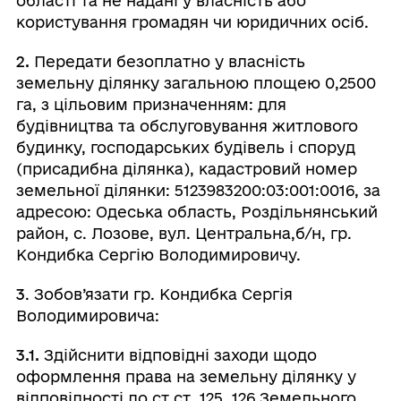
області та не надані у власність або
користування громадян чи юридичних осіб.
2.
Передати безоплатно у власність
земельну ділянку загальною площею 0,2500
га, з цільовим призначенням: для
будівництва та обслуговування житлового
будинку, господарських будівель і споруд
(присадибна ділянка), кадастровий номер
земельної ділянки: 5123983200:03:001:0016, за
адресою: Одеська область, Роздільнянський
район, с. Лозове, вул. Центральна,б/н, гр.
Кондибка Сергію Володимировичу.
3
. Зобов’язати гр. Кондибка Сергія
Володимировича:
3.1.
Здійснити відповідні заходи щодо
оформлення права на земельну ділянку у
відповідності до ст.ст. 125, 126 Земельного