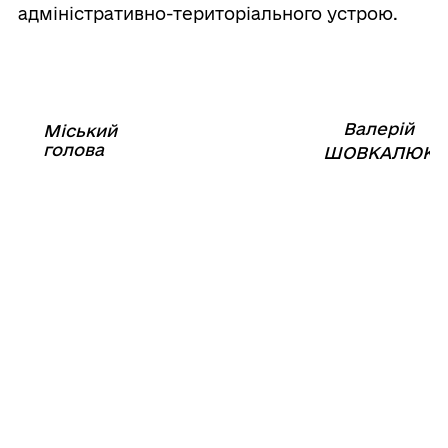
адміністративно-територіального устрою.
Валерій
Міський
⠀⠀⠀⠀⠀⠀⠀⠀⠀⠀⠀⠀⠀⠀⠀
голова
⠀
ШОВКАЛЮК
11
серпня
2021
року
№1161-
VIII