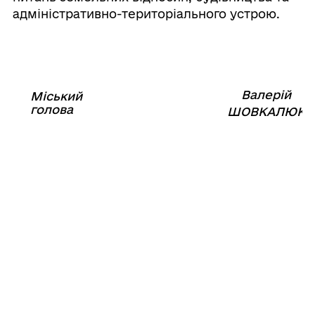
адміністративно-територіального устрою.
Валерій
Міський
⠀⠀⠀⠀⠀⠀⠀⠀⠀⠀⠀⠀⠀⠀⠀
голова
⠀
ШОВКАЛЮК
11
серпня
2021
року
№1182-
VIII