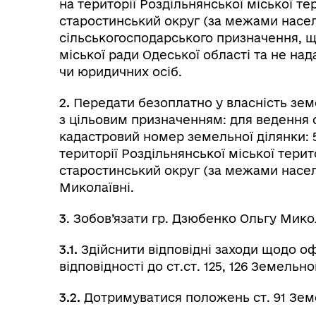
на території Роздільнянської міської т
старостинський округ (за межами насел
сільськогосподарського призначення, щ
міської ради Одеської області та не на
чи юридичних осіб.
2.
Передати безоплатно у власність зем
з цільовим призначенням: для ведення 
кадастровий номер земельної ділянки: 5
території Роздільнянської міської тери
старостинський округ (за межами насел
Миколаївні.
3
. Зобов’язати гр. Дзюбенко Ольгу Мико
3.1.
Здійснити відповідні заходи щодо о
відповідності до ст.ст. 125, 126 Земельн
3.2.
Дотримуватися положень ст. 91 Зем