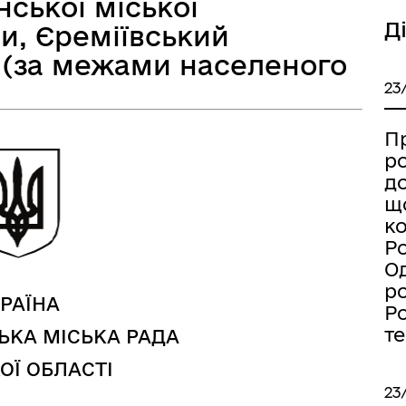
нської міської
Д
и, Єреміївський
 (за межами населеного
23
а безбар’єрності
Учасникам бойових дій
П
р
д
щ
к
Ро
Од
р
РАЇНА
Ро
т
ЬКА МІСЬКА РАДА
ОЇ ОБЛАСТІ
23
Книга пам'яті полеглих за