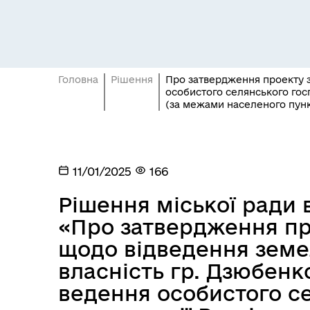
Головна
Рішення
Про затвердження проекту з
особистого селянського госп
(за межами населеного пунк
Засідання постійних комісій
Цив
11/01/2025
166
Рішення міської ради ві
«Про затвердження п
щодо відведення земе
власність гр. Дзюбенк
ведення особистого с