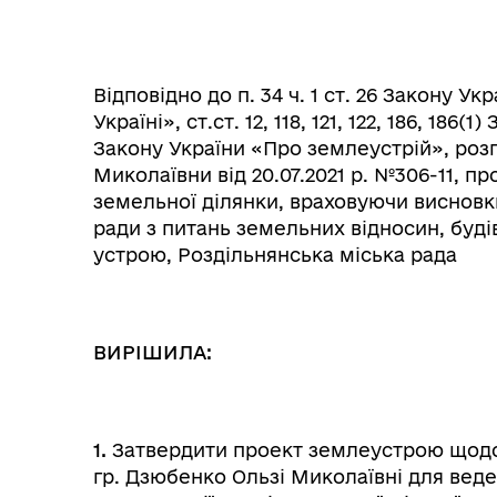
Відповідно до п. 34 ч. 1 ст. 26 Закону 
Україні», ст.ст. 12, 118, 121, 122, 186, 186
Закону України «Про землеустрій», роз
Миколаївни від 20.07.2021 р. №306-11,
пр
земельної ділянки, враховуючи висновки
ради з питань земельних відносин, буді
устрою, Роздільнянська міська рада
Колегіальні органи (ради,
Рад
робочі групи, комісії)
ВИРІШИЛА:
1.
Затвердити проект землеустрою щодо 
гр. Дзюбенко Ользі Миколаївні для вед