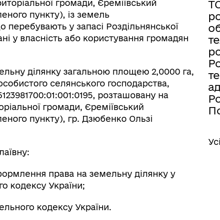
ериторіальної громади, Єреміївський
Т
еного пункту), із земель
ро
о перебувають у запасі Роздільнянської
об
дані у власність або користування громадян
те
ро
Ро
ельну ділянку загальною площею 2,0000 га,
те
особистого селянського господарства,
а
123981700:01:001:0195, розташовану на
Ро
торіальної громади, Єреміївський
По
еного пункту), гр. Дзюбенко Ользі
Ус
лаївну:
формлення права на земельну ділянку у
ого кодексу України;
ельного кодексу України.