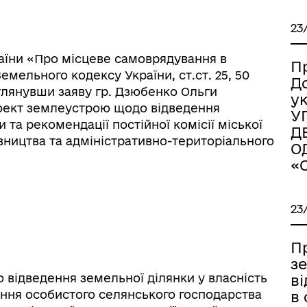
23
України «Про місцеве самоврядування в
П
(1) Земельного кодексу України, ст.ст. 25, 50
Д
глянувши заяву гр. Дзюбенко Ольги
у
оект землеустрою щодо відведення
У
 та рекомендації постійної комісії міської
Д
вництва та адміністративно-територіального
О
«
іаційний фон
Електронна черга в ТЦК
23
П
з
відведення земельної ділянки у власність
в
ення особистого селянського господарства
в 