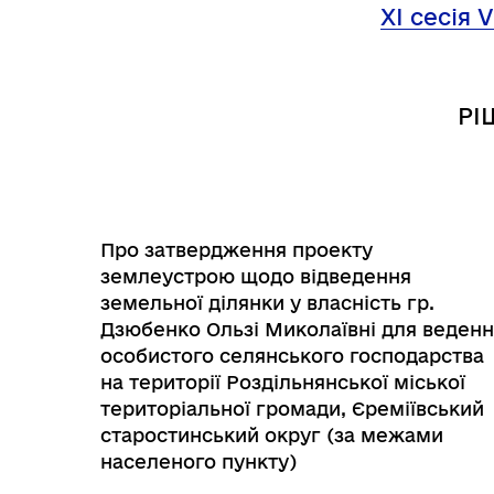
Трансляції
Ген
XI сесія 
РІ
Про затвердження проекту
землеустрою щодо відведення
земельної ділянки у власність гр.
Дзюбенко Ользі Миколаївні для веден
особистого селянського господарства
на території Роздільнянської міської
Інф
Графіки прийому громадян
територіальної громади, Єреміївський
тех
старостинський округ (за межами
населеного пункту)