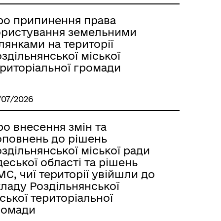
Лиманське
ро припинення права
ористування земельними
лянками на території
здільнянської міської
ериторіальної громади
/07/2026
о внесення змін та
оповнень до рішень
здільнянської міської ради
еської області та рішень
С, чиї території увійшли до
кладу Роздільнянської
м
ської територіальної
ромади