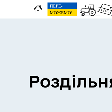
Сесії міської ради
Пун
Роздільн