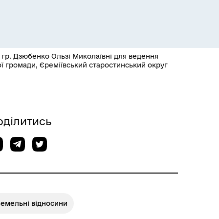
гр. Дзюбенко Ользі Миколаївні для ведення
ої громади, Єреміївський старостинський округ
Розклад пасажирських потягів
оділитись
Земельні відносини