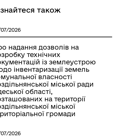
ізнайтеся також
Розклад автобусів Одеса-
/07/2026
Роздільна
ро надання дозволів на
озробку технічних
окументацій із землеустрою
одо інвентаризації земель
омунальної власності
здільнянської міської ради
еської області,
озташованих на території
здільнянської міської
ериторіальної громади
/07/2026
Розклад автобусів Роздільна-