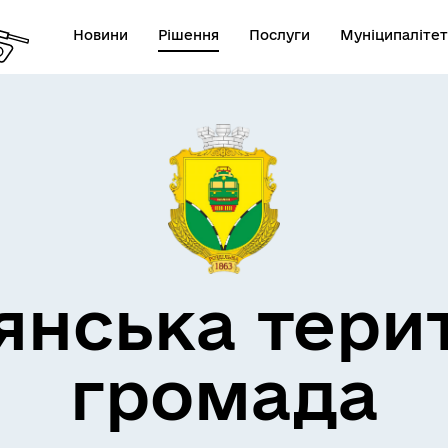
Новини
Рішення
Послуги
Муніципалітет
кти незламності
Пам’яті військових громад
янська тери
громада