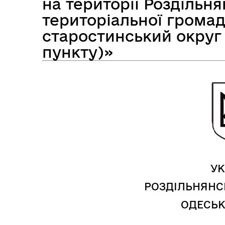
на території Роздільня
територіальної громад
старостинський округ
Засідання виконавчого
пункту)»
Рад
комітету
УК
РОЗДІЛЬНЯНС
ОДЕСЬК