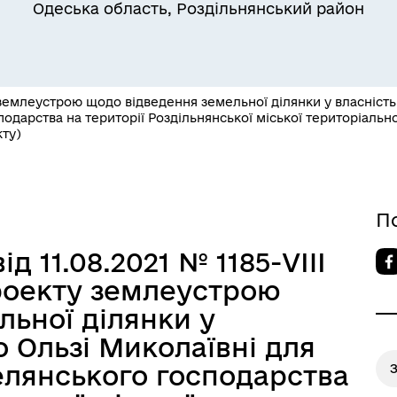
Одеська область, Роздільнянський район
емлеустрою щодо відведення земельної ділянки у власність 
одарства на території Роздільнянської міської територіальн
ту)
Квитки на потяг для
ільний захист населення
військовослужбовців та їх
сімей
П
д 11.08.2021 № 1185-VIII
роекту землеустрою
льної ділянки у
о Ользі Миколаївні для
елянського господарства