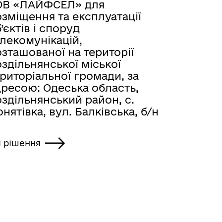
ОВ «ЛАЙФСЕЛ» для
зміщення та експлуатації
’єктів і споруд
лекомунікацій,
зташованої на території
здільнянської міської
риторіальної громади, за
дресою: Одеська область,
здільнянський район, с.
нятівка, вул. Балківська, б/н
і рішення