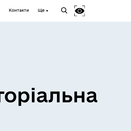
Контакти
Ще
и
Розклад електричок
торіальна