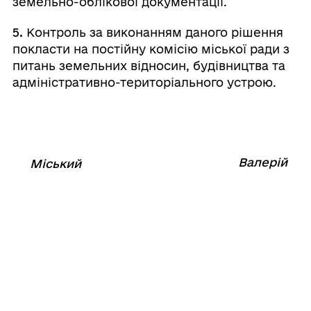
земельно-облікової документації.
5.
Контроль за виконанням даного рішення
покласти на постійну комісію міської ради з
питань земельних відносин, будівництва та
адміністративно-територіального устрою.
Валерій
Міський
⠀⠀⠀⠀⠀⠀⠀⠀⠀⠀⠀⠀⠀⠀⠀
голова
⠀
ШОВКАЛЮК
11
серпня