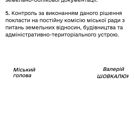
5.
Контроль за виконанням даного рішення
покласти на постійну комісію міської ради з
питань земельних відносин, будівництва та
адміністративно-територіального устрою.
Валерій
Міський
⠀⠀⠀⠀⠀⠀⠀⠀⠀⠀⠀⠀⠀⠀⠀
голова
⠀
ШОВКАЛЮК
11
серпня