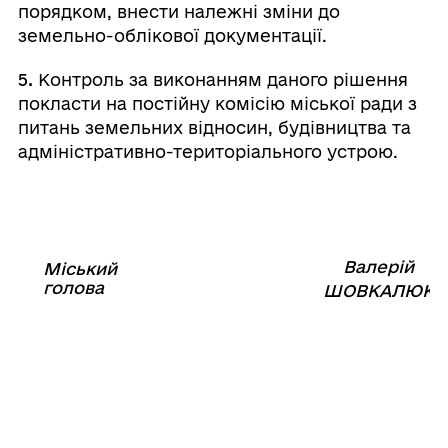
порядком, внести належні зміни до
земельно-облікової документації.
5.
Контроль за виконанням даного рішення
покласти на постійну комісію міської ради з
питань земельних відносин, будівництва та
адміністративно-територіального устрою.
Валерій
Міський
⠀⠀⠀⠀⠀⠀⠀⠀⠀⠀⠀⠀⠀⠀⠀
голова
⠀
ШОВКАЛЮК
11