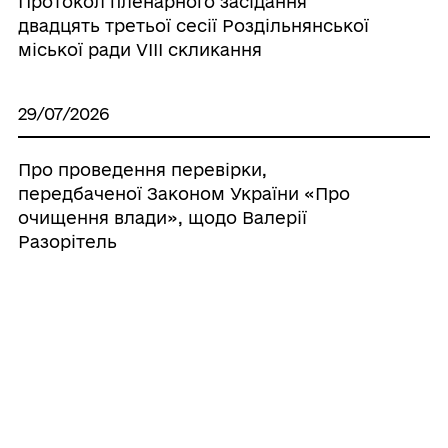
Протокол пленарного засідання
двадцять третьої сесії Роздільнянської
міської ради VІІІ скликання
29/07/2026
Про проведення перевірки,
передбаченої Законом України «Про
очищення влади», щодо Валерії
Разорітель
22/07/2026
Про дострокове припинення
повноважень депутата Роздільнянської
міської ради VIII скликання