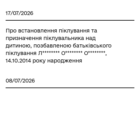
17/07/2026
Про встановлення піклування та
призначення піклувальника над
дитиною, позбавленою батьківського
піклування Л******** О******** О********,
14.10.2014 року народження
08/07/2026
Про схвалення проєкту Програми
поводження з безпритульними
тваринами в Роздільнянській міській
територіальній громаді на 2026-2027
роки