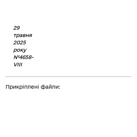
29
травня
2025
року
№4658-
VIII
Прикріплені файли:
Додаток до рішення №4568-VIII
Поділитись