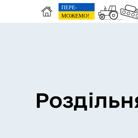
Сесії міської ради
Пун
Роздільн