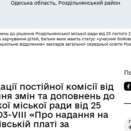
Одеська область, Роздільнянський район
ень до рішення Роздільнянської міської ради від 25 лютого 2
Квитки на потяг для
за харчування дітей, батьки яких мають статус «учасник бойов
ільний захист населення
військовослужбовців та їх
шкільне відділення» закладів загальної середньої освіти Ро
сімей
П
ії постійної комісії від
ння змін та доповнень до
ї міської ради від 25
3-VІІІ «Про надання на
івській платі за
П
ф