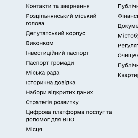
Контакти та звернення
Публіч
Роздільнянський міський
Фінанс
голова
Докуме
Депутатський корпус
Містоб
Виконком
Регуля
Інвестиційний паспорт
Очищен
Паспорт громади
Публічн
Міська рада
Кварти
Історична довідка
Набори відкритих даних
Стратегія розвитку
Цифрова платформа послуг та
допомог для ВПО
Місця