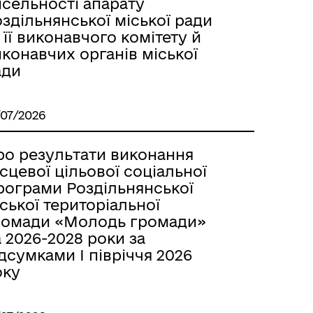
исельності апарату
здільнянської міської ради
 її виконавчого комітету й
конавчих органів міської
ади
/07/2026
ро результати виконання
сцевої цільової соціальної
м
рограми Роздільнянської
ської територіальної
ромади «Молодь громади»
 2026-2028 роки за
дсумками І півріччя 2026
оку