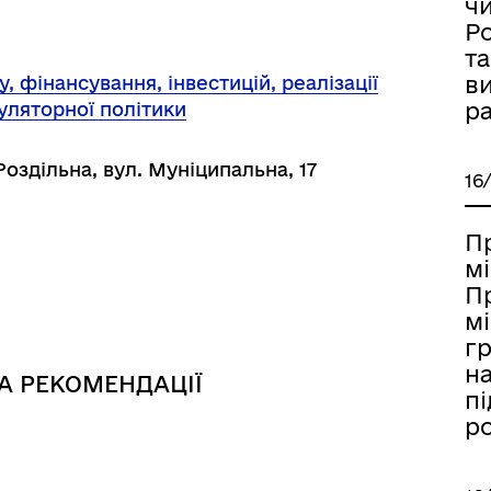
ч
Ро
та
ви
, фінансування, інвестицій, реалізації
р
уляторної політики
Роздільна, вул. Муніципальна, 17
16
П
ормаційна безпека та
Військовослужбовцям,
мі
нічний захист інформації
ветеранам та їхнім родина
П
мі
г
на
А РЕКОМЕНДАЦІЇ
пі
р