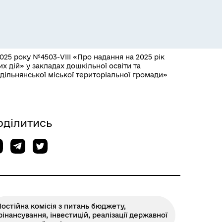
025 року №4503-VІІІ «Про надання на 2025 рік
их дій» у закладах дошкільної освіти та
Розклад пасажирських потягів
здільнянської міської територіальної громади»
оділитись
остійна комісія з питань бюджету,
інансування, інвестицій, реалізації державної