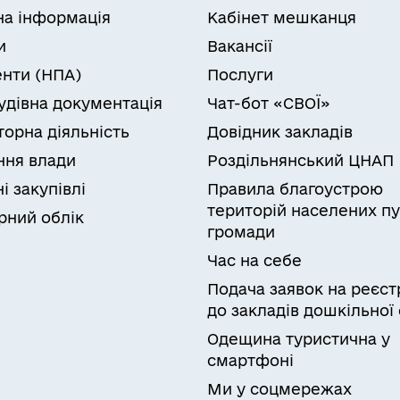
на інформація
Кабінет мешканця
и
Вакансії
нти (НПА)
Послуги
удівна документація
Чат-бот «СВОЇ»
торна діяльність
Довідник закладів
ня влади
Роздільнянський ЦНАП
і закупівлі
Правила благоустрою
територій населених пу
рний облік
громади
Час на себе
Подача заявок на реєст
до закладів дошкільної 
Одещина туристична у
смартфоні
Ми у соцмережах