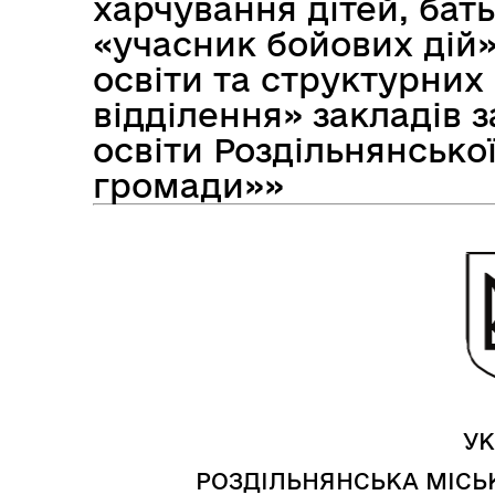
харчування дітей, бат
Засідання виконавчого
Рад
«учасник бойових дій»
комітету
освіти та структурних
відділення» закладів 
освіти Роздільнянської
громади»»
Трансляції
Ген
УК
РОЗДІЛЬНЯНСЬКА МІСЬК