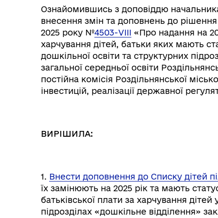
Ознайомившись з доповіддю начальника
внесення змін та доповнень до рішення 
2025 року №
4503-VІІІ
«Про надання на 202
харчування дітей, батьки яких мають ст
Колегіальні органи (ради,
дошкільної освіти та структурних підро
Рад
робочі групи, комісії)
загальної середньої освіти Роздільнянс
постійна комісія Роздільнянської міськ
інвестицій, реалізації державної регуля
ВИРІШИЛА:
1.
Внести доповнення до Списку дітей пі
їх замінюють на 2025 рік та мають стату
батьківської плати за харчування дітей 
підрозділах «дошкільне відділення» зак