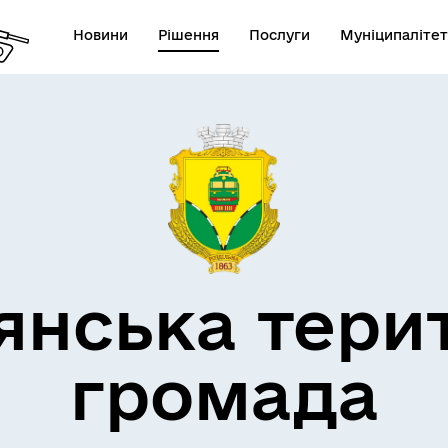
Новини
Рішення
Послуги
Муніципалітет
кти незламності
Пам’яті військових громад
янська тери
громада