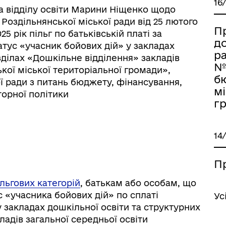
16
 відділу освіти Марини Ніщенко щодо
Роздільнянської міської ради від 25 лютого
Пр
5 рік пільг по батьківській платі за
д
атус «учасник бойових дій» у закладах
ра
зділах «Дошкільне відділення» закладів
іаційний фон
Електронна черга в ТЦК
№
ької міської територіальної громади»,
б
ої ради з питань бюджету, фінансування,
мі
торної політики
гр
14
П
льгових категорій
, батькам або особам, що
с «учасника бойових дій» по сплаті
Ус
у закладах дошкільної освіти та структурних
ладів загальної середньої освіти