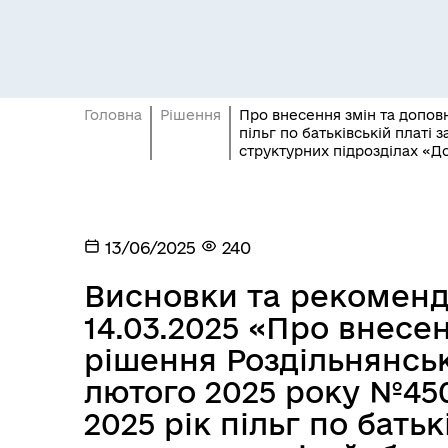
Головна
Рішення
Про внесення змін та доповн
пільг по батьківській платі 
Засідання постійних комісій
Цив
структурних підрозділах «До
13/06/2025
240
Висновки та рекомендац
14.03.2025 «Про внесе
рішення Роздільнянсько
лютого 2025 року №450
2025 рік пільг по батьк