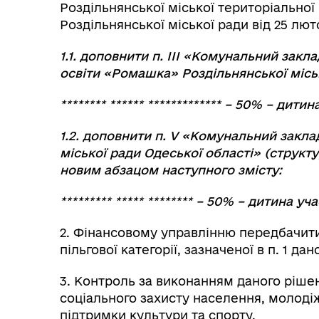
Роздільнянської міської територіально
Роздільнянської міської ради від 25 лют
1.1. доповнити п. ІІІ «Комунальний зак
освіти «Ромашка» Роздільнянської місь
********
******
*************
– 50% – дитина
1.2. доповнити п.
V
«Комунальний заклад
міської ради Одеської області» (структ
новим абзацом наступного змісту:
*********
*****
********
–
5
0% – дитина уча
2. Фінансовому управлінню передбачит
пільгової категорії, зазначеної в п. 1 да
3. Контроль за виконанням даного рішен
соціального захисту населення, молодіжн
підтримки культури та спорту.