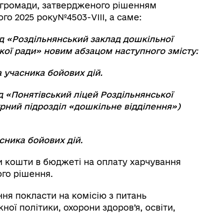
ї громади, затвердженого рішенням
ого 2025 року№4503-VІІІ, а саме:
лад «Роздільнянський заклад дошкільної
кої ради» новим абзацом наступного змісту:
 учасника бойових дій.
 «Понятівський ліцей Роздільнянської
урний підрозділ «дошкільне відділення»)
сника бойових дій.
и кошти в бюджеті на оплату харчування
ного рішення.
ня покласти на комісію з питань
ої політики, охорони здоров’я, освіти,