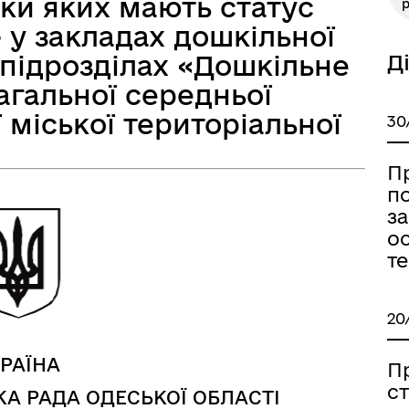
ьки яких мають статус
р
а безбар’єрності
Учасникам бойових дій
 у закладах дошкільної
 підрозділах «Дошкільне
Д
загальної середньої
 міської територіальної
30
П
по
за
ос
т
Книга пам'яті полеглих за
20
дерна рівність
Україну
РАЇНА
П
ст
А РАДА ОДЕСЬКОЇ ОБЛАСТІ