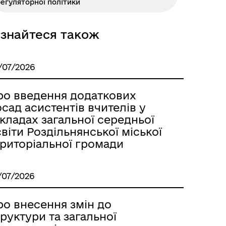
егуляторної політики
Розклад автобусів Одеса-
Роздільна
ізнайтеся також
/07/2026
ро введення додаткових
сад асистентів вчителів у
кладах загальної середньої
віти Роздільнянської міської
ериторіальної громади
Розклад автобусів Роздільна-
/07/2026
Лиманське
ро внесення змін до
руктури та загальної