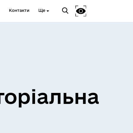
Контакти
Ще
и
Розклад електричок
торіальна