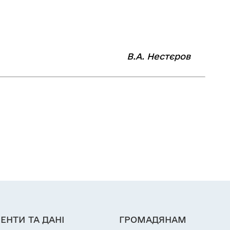
⠀⠀⠀⠀⠀⠀⠀⠀⠀⠀⠀⠀⠀
В.А. Нестєров
ЕНТИ ТА ДАНІ
ГРОМАДЯНАМ