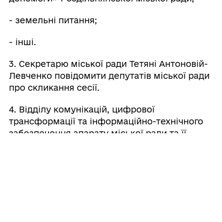
- земельні питання;
- інші.
3. Секретарю міської ради Тетяні Антоновій-
Левченко повідомити депутатів міської ради
про скликання сесії.
4. Відділу комунікацій, цифрової
трансформації та інформаційно-технічного
забезпечення апарату міської ради та її
виконавчого комітету:
- оприлюднити повідомлення про скликання
сесії на офіційному сайті Роздільнянської
міської ради;
- з
абезпечити технічне проведення