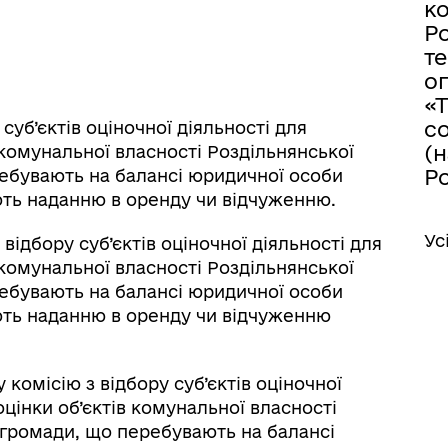
к
Ро
те
о
«
с
суб’єктів оціночної діяльності для
(
комунальної власності Роздільнянської
Ро
ребувають на балансі юридичної особи
ають наданню в оренду чи відчуженню.
Ус
 відбору суб’єктів оціночної діяльності для
комунальної власності Роздільнянської
ребувають на балансі юридичної особи
ають наданню в оренду чи відчуженню
 комісію з відбору суб’єктів оціночної
цінки об’єктів комунальної власності
 громади, що перебувають на балансі