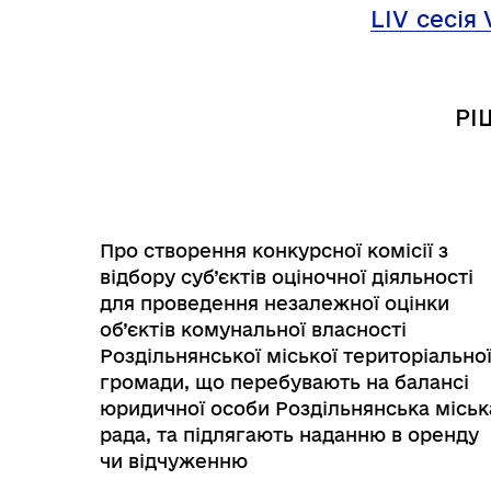
Трансляції
Ген
LІV
сесія 
РІ
Про створення конкурсної комісії з
відбору суб’єктів оціночної діяльності
для проведення незалежної оцінки
об’єктів комунальної власності
Роздільнянської міської територіально
громади, що перебувають на балансі
Інф
Графіки прийому громадян
юридичної особи Роздільнянська міськ
тех
рада, та підлягають наданню в оренду
чи відчуженню