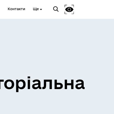
Контакти
Ще
и
Розклад електричок
торіальна