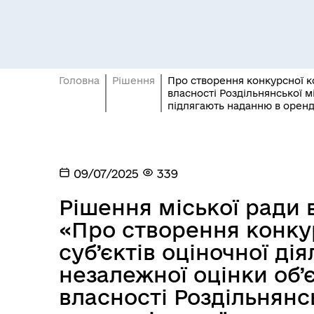
Головна
Рішення
Про створення конкурсної ко
власності Роздільнянської м
підлягають наданню в орен
Засідання постійних комісій
Цив
09/07/2025
339
Рішення міської ради в
«Про створення конкур
суб’єктів оціночної ді
незалежної оцінки об’
власності Роздільнянсь