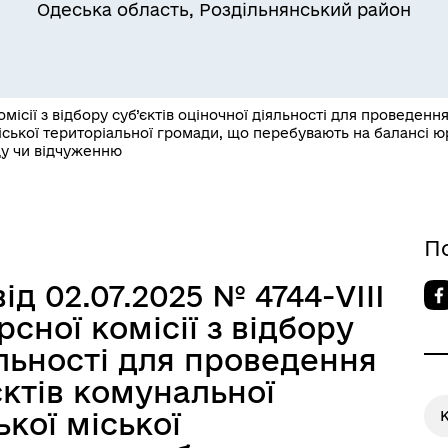
Одеська область, Роздільнянський район
місії з відбору суб’єктів оціночної діяльності для проведенн
іської територіальної громади, що перебувають на балансі ю
ду чи відчуженню
Квитки на потяг для
ільний захист населення
військовослужбовців та їх
сімей
П
ід 02.07.2025 № 4744-VIIІ
сної комісії з відбору
яльності для проведення
єктів комунальної
кої міської