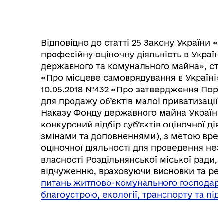
Відповідно до статті 25 Закону України
професійну оціночну діяльність в Украї
державного та комунального майна», стат
«Про місцеве самоврядування в Україні»
10.05.2018 №432 «Про затвердження Пор
для продажу об’єктів малої приватизаці
Наказу Фонду державного майна Украї
конкурсний відбір суб’єктів оціночної дія
Колегіальні органи (ради,
Рад
змінами та доповненнями), з метою вре
робочі групи, комісії)
оціночної діяльності для проведення не
власності Роздільнянської міської ради
відчуженню, враховуючи висновки та рек
питань житлово-комунального господар
благоустрою, екології, транспорту та п