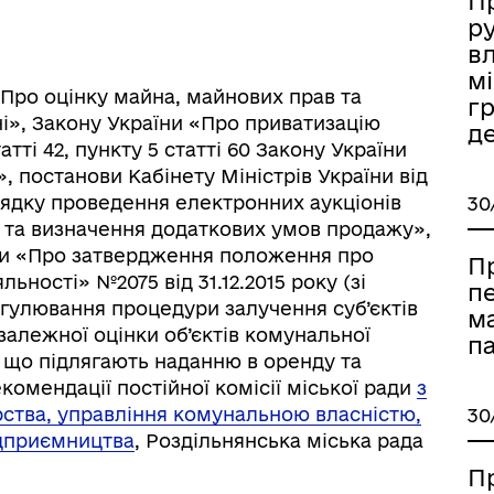
П
р
вл
мі
 «Про оцінку майна, майнових прав та
г
ні», Закону України «Про приватизацію
д
ті 42, пункту 5 статті 60 Закону України
, постанови Кабінету Міністрів України від
ядку проведення електронних аукціонів
30
ї та визначення додаткових умов продажу»,
ни «Про затвердження положення про
П
льності» №2075 від 31.12.2015 року (зі
п
іаційний фон
Електронна черга в ТЦК
гулювання процедури залучення суб’єктів
м
залежної оцінки об’єктів комунальної
п
, що підлягають наданню в оренду та
омендації постійної комісії міської ради
з
ства, управління комунальною власністю,
30
ідприємництва
, Роздільнянська міська рада
П