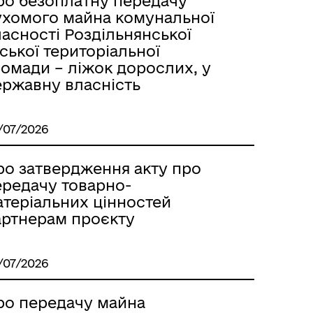
ро безоплатну передачу
ухомого майна комунальної
асності Роздільнянської
ської територіальної
ромади – ліжок дорослих, у
ержавну власність
/07/2026
ро затвердження акту про
ередачу товарно-
атеріальних цінностей
артнерам проєкту
/07/2026
ро передачу майна