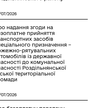
Лиманське
/07/2026
ро надання згоди на
езоплатне прийняття
ранспортних засобів
пеціального призначення –
ожежно-рятувальних
томобілів із державної
ласності до комунальної
асності Роздільнянської
ської територіальної
ромади
м
/07/2026