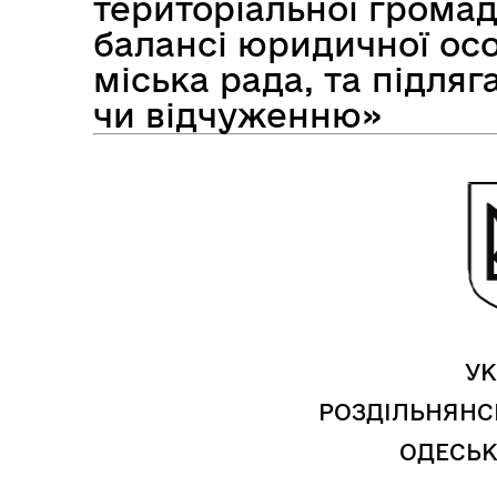
територіальної грома
балансі юридичної ос
міська рада, та підля
Засідання виконавчого
чи відчуженню»
Рад
комітету
УК
РОЗДІЛЬНЯНС
ОДЕСЬК