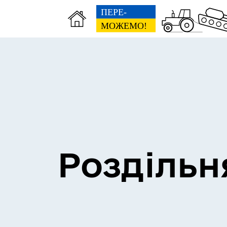
Сесії міської ради
Пун
Роздільн