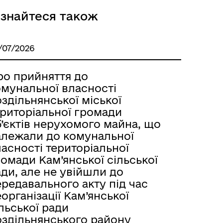
ізнайтеся також
Розклад автобусів Одеса-
/07/2026
Роздільна
ро прийняття до
омунальної власності
здільнянської міської
ериторіальної громади
’єктів нерухомого майна, що
алежали до комунальної
асності територіальної
омади Кам’янської сільської
ди, але не увійшли до
редавального акту під час
організації Кам’янської
льської ради
оздільнянського району
Розклад автобусів Роздільна-