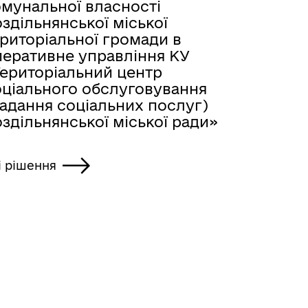
омунальної власності
здільнянської міської
риторіальної громади в
перативне управління КУ
Територіальний центр
оціального обслуговування
надання соціальних послуг)
здільнянської міської ради»
і рішення