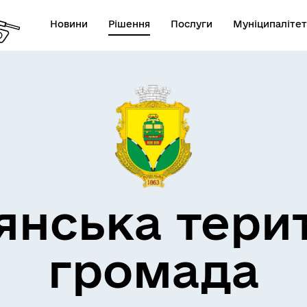
Новини
Рішення
Послуги
Муніципалітет
кти незламності
Пам’яті військових громад
янська тери
громада