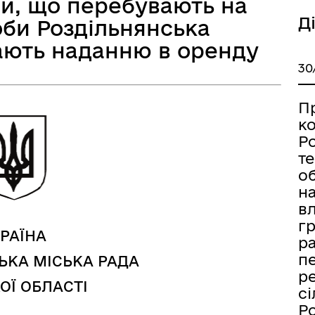
ди, що перебувають на
Д
оби Роздільнянська
гають наданню в оренду
30
а безбар’єрності
Учасникам бойових дій
П
к
Ро
т
об
н
вл
гр
РАЇНА
ра
пе
ЬКА МІСЬКА РАДА
ре
ОЇ ОБЛАСТІ
сі
Р
Книга пам'яті полеглих за