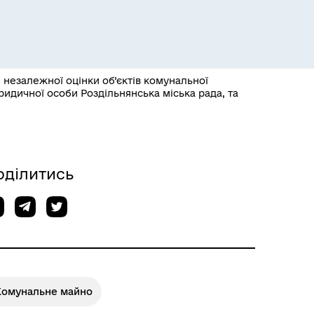
я незалежної оцінки об’єктів комунальної
ридичної особи Роздільнянська міська рада, та
Розклад пасажирських потягів
оділитись
Комунальне майно