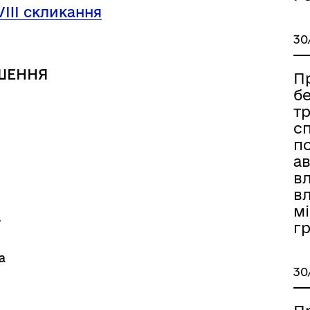
дерна рівність
VIII скликання
Україну
30
ШЕННЯ
П
б
т
с
п
ав
в
вл
мі
ї
г
ормаційна безпека та
Військовослужбовцям,
а
нічний захист інформації
ветеранам та їхнім родина
30