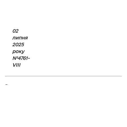
02
липня
2025
року
№4761-
VIIІ
Громада у соцмережах:
Поділитись