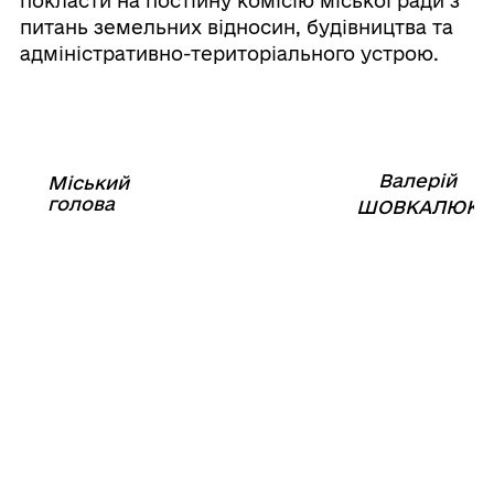
покласти на постійну комісію міської ради з
питань земельних відносин, будівництва та
адміністративно-територіального устрою.
Валерій
Міський
⠀⠀⠀⠀⠀⠀⠀⠀⠀⠀⠀⠀⠀⠀⠀
голова
⠀
ШОВКАЛЮК
02
липня
2025
року
№4783-