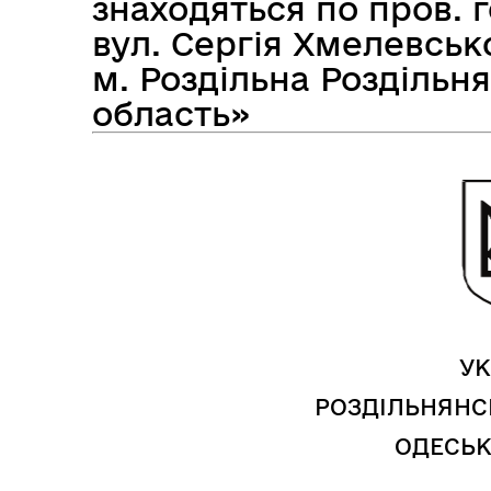
знаходяться по пров. 
вул. Сергія Хмелевськ
м. Роздільна Роздільн
Засідання виконавчого
Рад
комітету
область»
УК
РОЗДІЛЬНЯНС
ОДЕСЬК
Трансляції
Ген