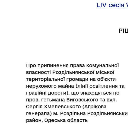
LІV
сесія 
РІ
Про припинення права комунальної
власності Роздільнянської міської
територіальної громади на об’єкти
нерухомого майна (лінії освітлення та
гравійні дороги), що знаходяться по
Інф
Графіки прийому громадян
тех
пров. гетьмана Виговського та вул.
Сергія Хмелевського (Агрікова
генерала) м. Роздільна Роздільнянськ
район, Одеська область