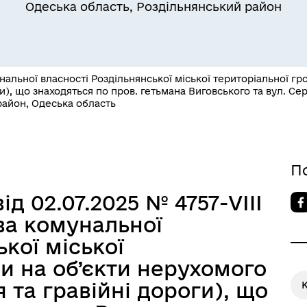
Одеська область, Роздільнянський район
льної власності Роздільнянської міської територіальної гро
ги), що знаходяться по пров. гетьмана Виговського та вул. Се
район, Одеська область
Квитки на потяг для
ільний захист населення
військовослужбовців та їх
сімей
П
ід 02.07.2025 № 4757-VIIІ
ва комунальної
кої міської
и на об’єкти нерухомого
я та гравійні дороги), що