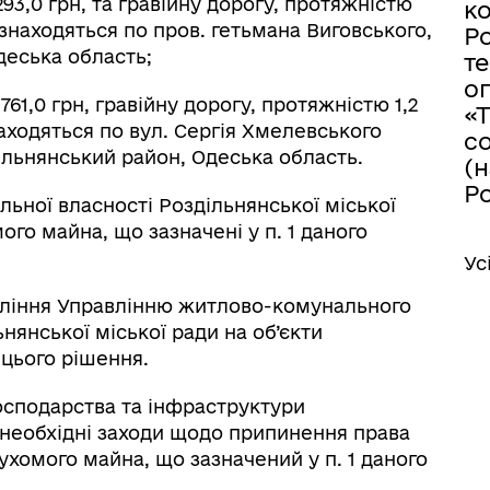
293,0 грн, та гравійну дорогу, протяжністю
к
 знаходяться по пров. гетьмана Виговського,
Ро
деська область;
те
о
761,0 грн, гравійну дорогу, протяжністю 1,2
«
находяться по вул. Сергія Хмелевського
с
дільнянський район, Одеська область.
(
Ро
льної власності Роздільнянської міської
го майна, що зазначені у п. 1 даного
Ус
вління Управлінню житлово-комунального
нянської міської ради на об’єкти
 цього рішення.
осподарства та інфраструктури
и необхідні заходи щодо припинення права
ухомого майна, що зазначений у п. 1 даного