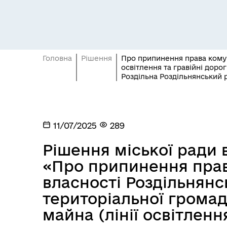
Головна
Рішення
Про припинення права комуна
освітлення та гравійні доро
Роздільна Роздільнянський 
Засідання постійних комісій
Цив
11/07/2025
289
Рішення міської ради в
«Про припинення пра
власності Роздільнянсь
територіальної громад
майна (лінії освітленн