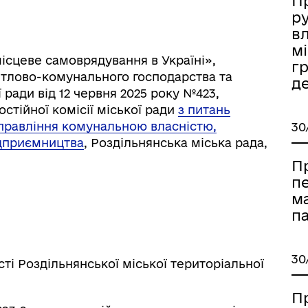
П
р
вл
мі
ісцеве самоврядування в Україні»,
г
тлово-комунального господарства та
д
 ради від 12 червня 2025 року №423,
стійної комісії міської ради
з питань
правління комунальною власністю,
30
ідприємництва
, Роздільнянська міська рада,
П
іаційний фон
Електронна черга в ТЦК
п
м
п
30
ті Роздільнянської міської територіальної
П