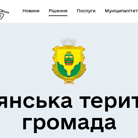
Новини
Рішення
Послуги
Муніципалітет
кти незламності
Пам’яті військових громад
янська тери
громада