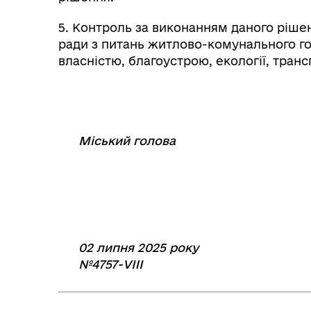
5. Контроль за виконанням даного рішен
ради з питань житлово-комунального г
власністю, благоустрою, екології, тран
Міський голова
⠀
⠀⠀⠀⠀⠀⠀⠀⠀
02 липня 2025 року
№4757-VIIІ