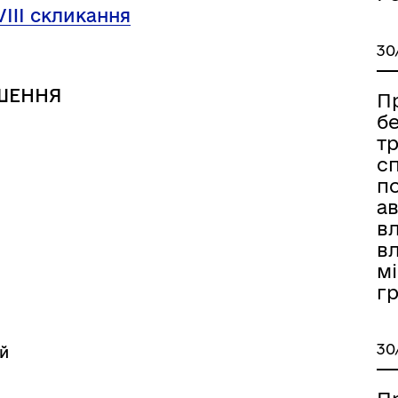
VIII скликання
30
ШЕННЯ
П
б
т
с
п
ав
в
вл
мі
г
ормаційна безпека та
Військовослужбовцям,
нічний захист інформації
ветеранам та їхнім родина
30
ий