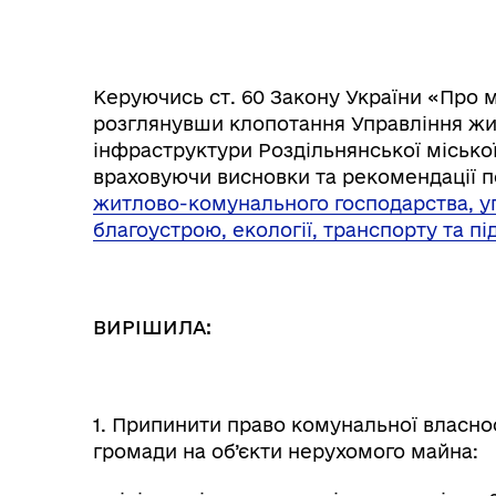
Керуючись ст. 60 Закону України «Про м
розглянувши клопотання Управління жи
інфраструктури Роздільнянської міської
враховуючи висновки та рекомендації по
житлово-комунального господарства, у
благоустрою, екології, транспорту та п
Колегіальні органи (ради,
Рад
робочі групи, комісії)
ВИРІШИЛА:
1. Припинити право комунальної власнос
громади на об’єкти нерухомого майна: