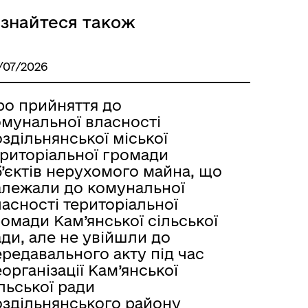
ізнайтеся також
Розклад автобусів Одеса-
Роздільна
/07/2026
ро прийняття до
омунальної власності
здільнянської міської
ериторіальної громади
’єктів нерухомого майна, що
алежали до комунальної
асності територіальної
омади Кам’янської сільської
ди, але не увійшли до
редавального акту під час
організації Кам’янської
льської ради
Розклад автобусів Роздільна-
оздільнянського району
Лиманське