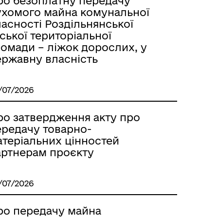
ро безоплатну передачу
ухомого майна комунальної
асності Роздільнянської
ської територіальної
ромади – ліжок дорослих, у
ержавну власність
/07/2026
ро затвердження акту про
ередачу товарно-
атеріальних цінностей
артнерам проєкту
/07/2026
ро передачу майна