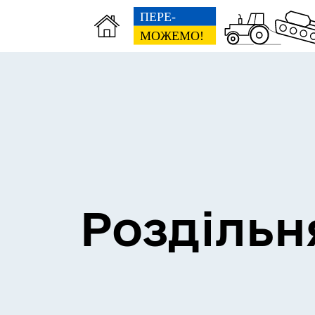
Сесії міської ради
Пун
Роздільн