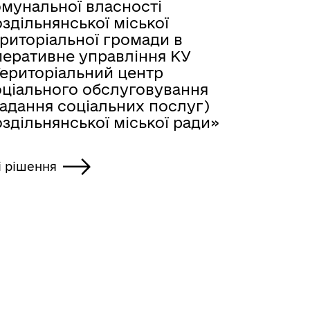
омунальної власності
здільнянської міської
риторіальної громади в
перативне управління КУ
Територіальний центр
оціального обслуговування
надання соціальних послуг)
здільнянської міської ради»
і рішення