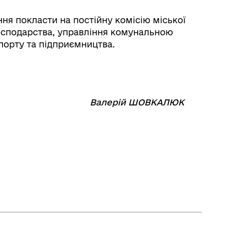
ня покласти на постійну комісію міської
осподарства, управління комунальною
спорту та підприємництва.
⠀⠀⠀⠀⠀⠀⠀
Валерій ШОВКАЛЮК