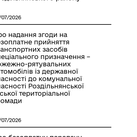
/07/2026
ро надання згоди на
езоплатне прийняття
ранспортних засобів
пеціального призначення –
ожежно-рятувальних
томобілів із державної
ласності до комунальної
асності Роздільнянської
ської територіальної
ромади
м
/07/2026