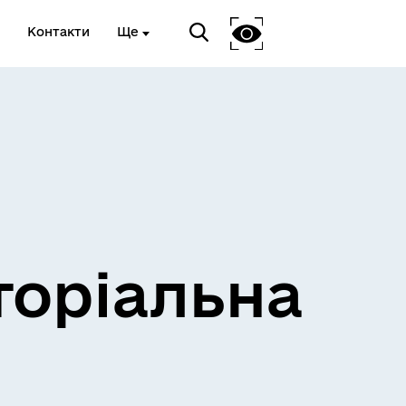
Контакти
Ще
и
Розклад електричок
торіальна