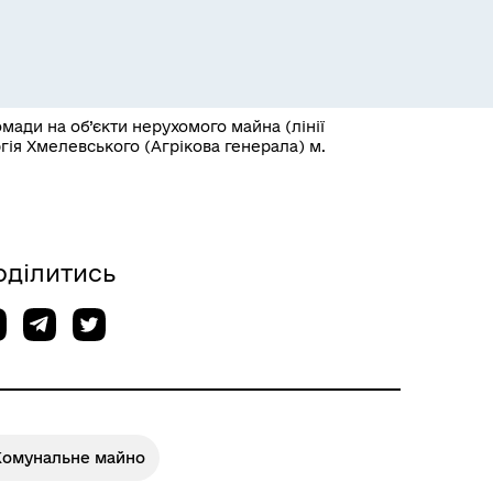
мади на об’єкти нерухомого майна (лінії
ргія Хмелевського (Агрікова генерала) м.
Розклад пасажирських потягів
оділитись
Комунальне майно