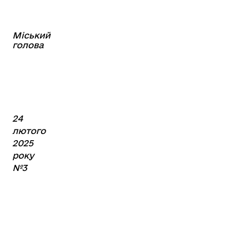
Міський
⠀⠀⠀⠀⠀⠀⠀⠀⠀⠀⠀⠀⠀⠀⠀
голова
⠀
24
лютого
2025
року
№3