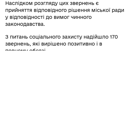
Наслідком розгляду цих звернень є
прийняття відповідного рішення міської ради
у відповідності до вимог чинного
законодавства.
З питань соціального захисту надійшло 170
звернень, які вирішено позитивно і в
повному обсязі.
Всього за аналізований період
Роздільнянською міською радою згідно заяв
громадян виплачено матеріальної допомоги
на суму 1 026 200 гривень, в т.ч.: на поховання
48 000 грн., на лікування 623 700 грн.,
матеріальна допомога родинам
військовослужбовців які загинули – 140 000
грн., на вирішення соціально-побутових
питань – 204 500 грн, з нагоди 100-річного
ювілея – 10 000 грн.