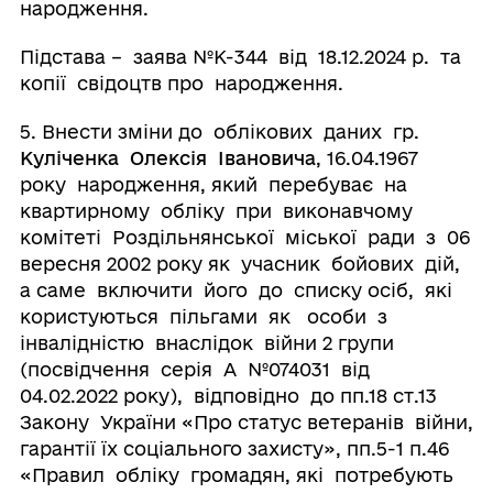
народження.
Підстава – заява №К-344 від 18.12.2024 р. та
копії свідоцтв про народження.
5. Внести зміни до облікових даних гр.
Куліченка Олексія Івановича
, 16.04.1967
року народження, який перебуває на
квартирному обліку при виконавчому
комітеті Роздільнянської міської ради з 06
вересня 2002 року як учасник бойових дій,
а саме включити його до списку осіб, які
користуються пільгами як особи з
інвалідністю внаслідок війни 2 групи
(посвідчення серія А №074031 від
04.02.2022 року), відповідно до пп.18 ст.13
Закону України «Про статус ветеранів війни,
гарантії їх соціального захисту», пп.5-1 п.46
«Правил обліку громадян, які потребують