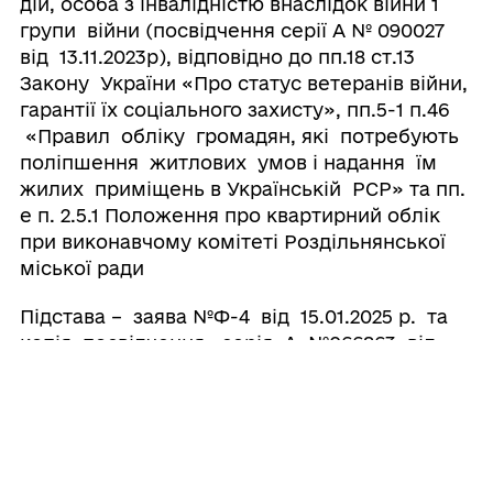
дій, особа з інвалідністю внаслідок війни 1
групи війни (посвідчення серії А № 090027
від 13.11.2023р), відповідно до пп.18 ст.13
Закону України «Про статус ветеранів війни,
гарантії їх соціального захисту», пп.5-1 п.46
«Правил обліку громадян, які потребують
поліпшення житлових умов і надання їм
жилих приміщень в Українській РСР» та пп.
е п. 2.5.1 Положення про квартирний облік
при виконавчому комітеті Роздільнянської
міської ради
Підстава – заява №Ф-4 від 15.01.2025 р. та
копія посвідчення серія А №066863 від
19.11.2024 року.
Загальна черга – 753
Позачергова - 202
7. Внести зміни до облікових даних