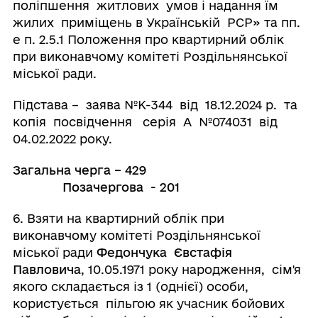
поліпшення житлових умов і надання їм
жилих приміщень в Українській РСР» та пп.
е п. 2.5.1 Положення про квартирний облік
при виконавчому комітеті Роздільнянської
міської ради.
Підстава – заява №К-344 від 18.12.2024 р. та
копія посвідчення серія А №074031 від
04.02.2022 року.
Загальна черга – 429
Позачергова - 201
6. Взяти на квартирний облік при
виконавчому комітеті Роздільнянської
міської ради
Федончука Євстафія
Павловича
, 10.05.1971 року народження, сім'я
якого складається із 1 (однієї) особи,
користується пільгою як учасник бойових