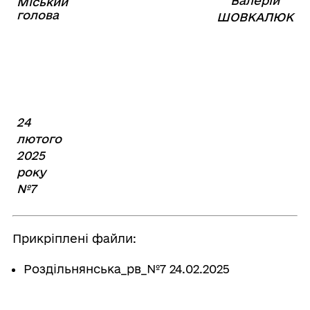
Валерій
Міський
⠀⠀⠀⠀⠀⠀⠀⠀⠀⠀⠀⠀⠀⠀⠀
голова
⠀
ШОВКАЛЮК
24
лютого
2025
року
№7
Прикріплені файли:
Роздільнянська_рв_№7 24.02.2025
Поділитись