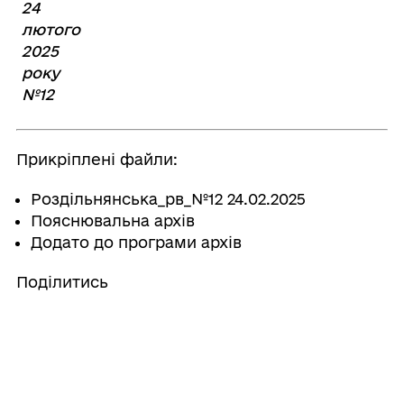
24
лютого
2025
року
№12
Прикріплені файли:
Роздільнянська_рв_№12 24.02.2025
Пояснювальна архів
Додато до програми архів
Поділитись