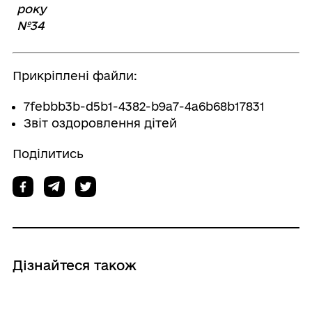
року
№34
Прикріплені файли:
7febbb3b-d5b1-4382-b9a7-4a6b68b17831
Звіт оздоровлення дітей
Поділитись
Дізнайтеся також
17/07/2026