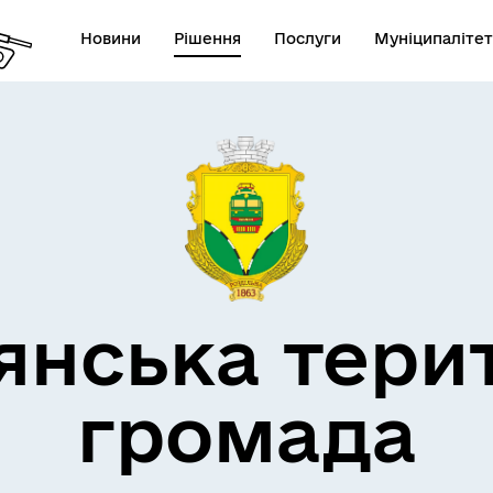
Новини
Рішення
Послуги
Муніципалітет
кти незламності
Пам’яті військових громад
янська тери
громада