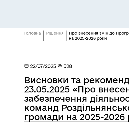
Засідання постійних комісій
Цив
Головна
Рішення
Про внесення змін до Прогр
на 2025-2026 роки
22/07/2025
328
Висновки та рекомендац
23.05.2025 «Про внесе
забезпечення діяльно
Засідання виконавчого
команд Роздільнянсько
Рад
комітету
громади на 2025-2026