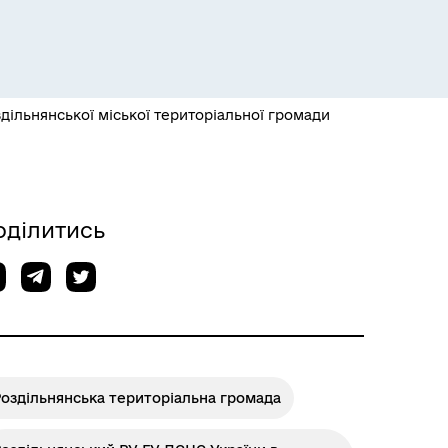
Розклад пасажирських потягів
ільнянської міської територіальної громади
оділитись
Розклад автобусів Одеса-
Роздільна
оздільнянська територіальна громада