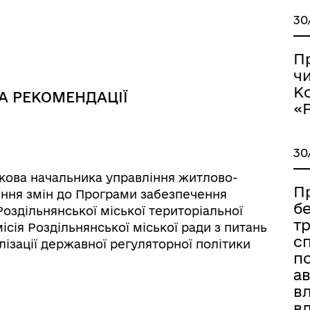
30
ормаційна безпека та
Військовослужбовцям,
нічний захист інформації
ветеранам та їхнім родина
П
чи
К
А РЕКОМЕНДАЦІЇ
«
30
кова начальника управління житлово-
П
ння змін до Програми забезпечення
б
оздільнянської міської територіальної
т
ісія Роздільнянської міської ради з питань
іаційний фон
Електронна черга в ТЦК
с
лізації державної регуляторної політики
п
ав
в
вл