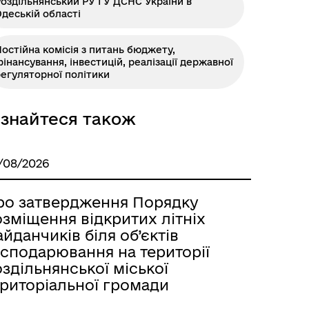
оздільнянський РУ ГУ ДСНС України в
деській області
остійна комісія з питань бюджету,
інансування, інвестицій, реалізації державної
егуляторної політики
ізнайтеся також
Розклад автобусів Роздільна-
Лиманське
/08/2026
ро затвердження Порядку
зміщення відкритих літніх
йданчиків біля об’єктів
осподарювання на території
здільнянської міської
ериторіальної громади