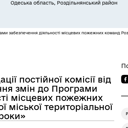
Одеська область, Роздільнянський район
Квитки на потяг для
ільний захист населення
військовослужбовців та їх
сімей
ами забезпечення діяльності місцевих пожежних команд Розд
П
ії постійної комісії від
ння змін до Програми
сті місцевих пожежних
ї міської територіальної
а безбар’єрності
Учасникам бойових дій
 роки»
Р