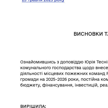
Інф
Графіки прийому громадян
тех
ВИСНОВКИ Т
Ознайомившись з доповіддю Юрія Тесні
комунального господарства щодо внесе
діяльності місцевих пожежних команд Р
громади на 2025-2026 роки, постійна ком
Колегіальні органи (ради,
Рад
бюджету, фінансування, інвестицій, реа
робочі групи, комісії)
ВИРІШИЛА: