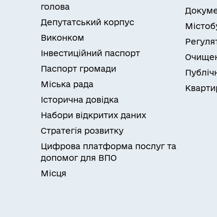
голова
Докуме
Депутатський корпус
Містоб
Виконком
Регуля
Інвестиційний паспорт
Очищен
Паспорт громади
Публічн
Міська рада
Кварти
Історична довідка
Набори відкритих даних
Стратегія розвитку
Цифрова платформа послуг та
допомог для ВПО
Місця