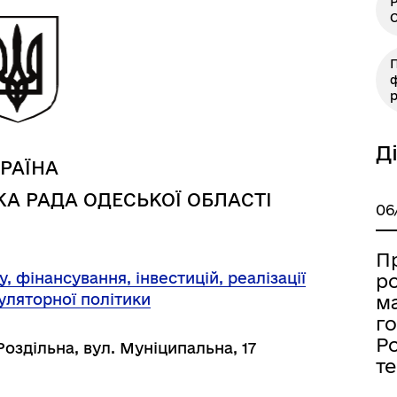
Р
О
П
ф
р
Д
РАЇНА
Книга пам'яті полеглих за
дерна рівність
А РАДА ОДЕСЬКОЇ ОБЛАСТІ
Україну
06
П
, фінансування, інвестицій, реалізації
ро
уляторної політики
ма
г
Ро
Роздільна, вул. Муніципальна, 17
т