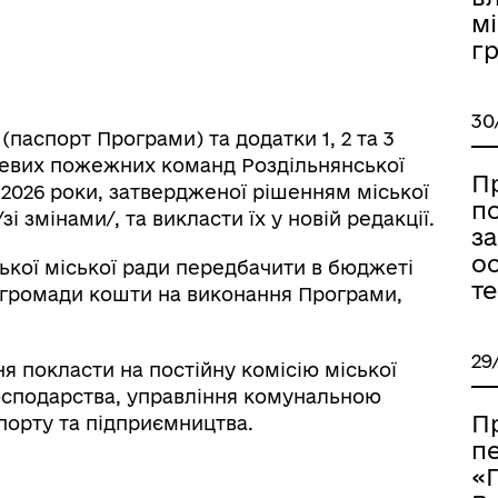
мі
г
30
(паспорт Програми) та додатки 1, 2 та 3
цевих пожежних команд Роздільнянської
П
-2026 роки, затвердженої рішенням міської
по
зі змінами/, та викласти їх у новій редакції.
за
ос
ької міської ради передбачити в бюджеті
т
ї громади кошти на виконання Програми,
29
я покласти на постійну комісію міської
осподарства, управління комунальною
П
спорту та підприємництва.
п
«