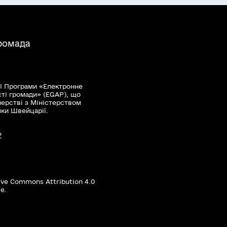
громада
ї Програми «Електронне
сті громади» (EGAP), що
нерстві з Міністерством
мки Швейцарії.
?
ive Commons Attribution 4.0
е.