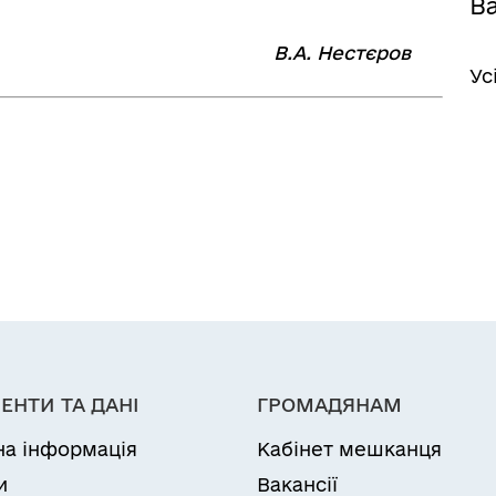
Ва
⠀⠀⠀⠀⠀⠀⠀⠀⠀⠀⠀⠀⠀
В.А. Нестєров
Ус
ЕНТИ ТА ДАНІ
ГРОМАДЯНАМ
на інформація
Кабінет мешканця
и
Вакансії