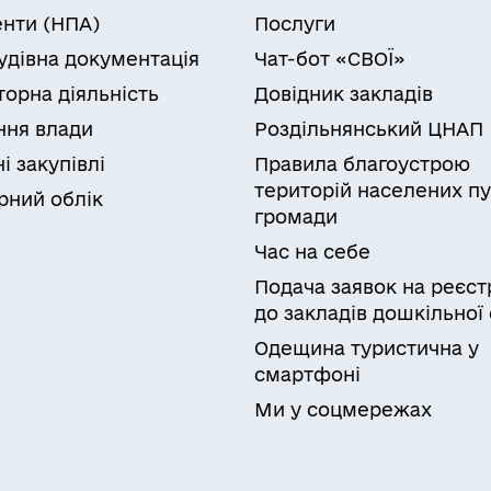
нти (НПА)
Послуги
удівна документація
Чат-бот «СВОЇ»
торна діяльність
Довідник закладів
ня влади
Роздільнянський ЦНАП
і закупівлі
Правила благоустрою
територій населених пу
рний облік
громади
Час на себе
Подача заявок на реєст
до закладів дошкільної 
Одещина туристична у
смартфоні
Ми у соцмережах