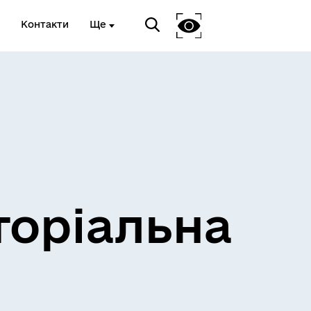
Контакти
Ще
и
Розклад електричок
торіальна