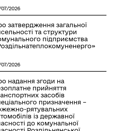
/07/2026
м
ро затвердження загальної
сельності та структури
омунального підприємства
Роздільнатеплокомуненерго»
/07/2026
ро надання згоди на
езоплатне прийняття
ранспортних засобів
пеціального призначення –
ожежно-рятувальних
томобілів із державної
ласності до комунальної
асності Роздільнянської