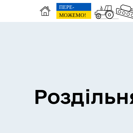
Сесії міської ради
Пун
Роздільн