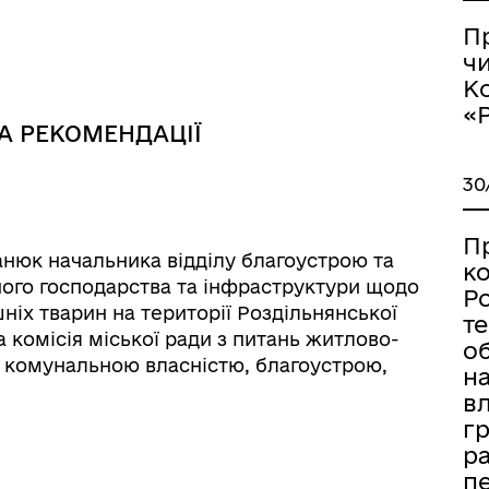
П
чи
К
«
ормаційна безпека та
Військовослужбовцям,
А РЕКОМЕНДАЦІЇ
нічний захист інформації
ветеранам та їхнім родина
30
П
нюк начальника відділу благоустрою та
к
ного господарства та інфраструктури щодо
Ро
х тварин на території Роздільнянської
т
а комісія міської ради з питань житлово-
об
я комунальною власністю, благоустрою,
н
.
вл
гр
ра
іаційний фон
Електронна черга в ТЦК
пе