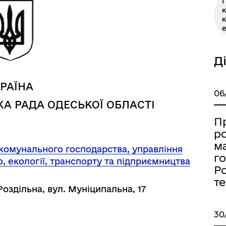
П
к
е
Д
РАЇНА
06
А РАДА ОДЕСЬКОЇ ОБЛАСТІ
П
Книга пам'яті полеглих за
дерна рівність
ро
Україну
ма
-комунального господарства, управління
г
 екології, транспорту та підприємництва
Ро
т
Роздільна, вул. Муніципальна, 17
30