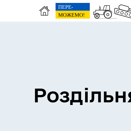
Сесії міської ради
Пун
Роздільн