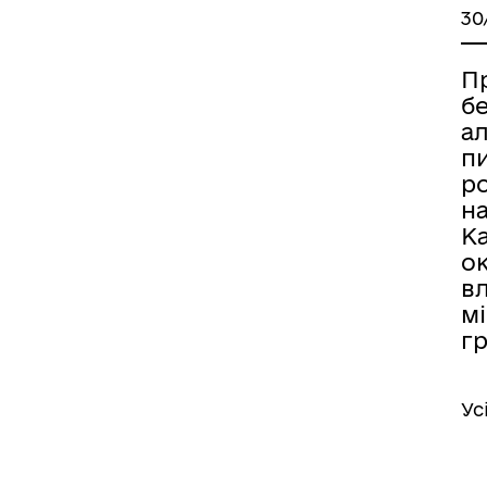
30
П
б
а
п
ро
н
К
о
вл
мі
г
Ус