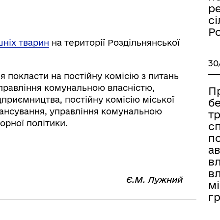
ре
сі
Р
ніх тварин
на території Роздільнянської
30
я покласти на постійну комісію з питань
правління комунальною власністю,
П
ідприємництва, постійну комісію міської
б
нансування, управління комунальною
т
орної політики.
с
п
ав
в
вл
⠀⠀⠀⠀⠀⠀⠀⠀⠀⠀⠀⠀⠀
Є.М. Лужний
мі
г