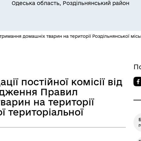
Одеська область, Роздільнянський район
Квитки на потяг для
ільний захист населення
військовослужбовців та їх
римання домашніх тварин на території Роздільнянської місь
сімей
П
ії постійної комісії від
ердження Правил
варин на території
ої територіальної
а безбар’єрності
Учасникам бойових дій