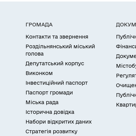
ГРОМАДА
ДОКУМ
Контакти та звернення
Публіч
Роздільнянський міський
Фінанс
голова
Докуме
Депутатський корпус
Містоб
Виконком
Регуля
Інвестиційний паспорт
Очищен
Паспорт громади
Публічн
Міська рада
Кварти
Історична довідка
Набори відкритих даних
Стратегія розвитку