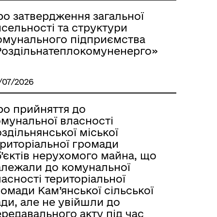
ро затвердження загальної
сельності та структури
омунального підприємства
Роздільнатеплокомуненерго»
м
/07/2026
ро прийняття до
омунальної власності
здільнянської міської
ериторіальної громади
’єктів нерухомого майна, що
алежали до комунальної
асності територіальної
омади Кам’янської сільської
ди, але не увійшли до
редавального акту під час