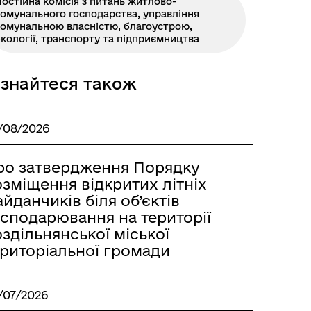
остійна комісія з питань житлово-
омунального господарства, управління
комунальною власністю, благоустрою,
кології, транспорту та підприємництва
ізнайтеся також
/08/2026
ро затвердження Порядку
Розклад автобусів Роздільна-
зміщення відкритих літніх
Лиманське
йданчиків біля об’єктів
осподарювання на території
здільнянської міської
ериторіальної громади
/07/2026