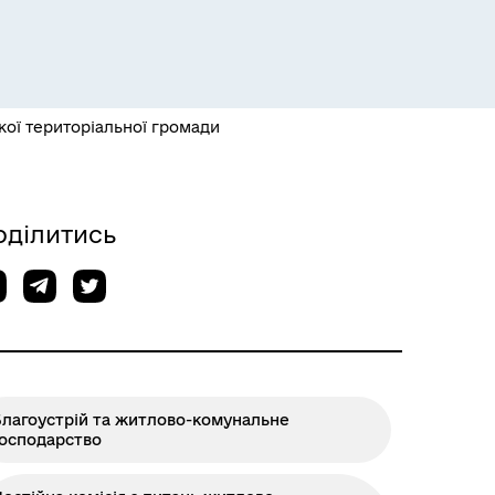
Розклад пасажирських потягів
кої територіальної громади
оділитись
Благоустрій та житлово-комунальне
Розклад автобусів Одеса-
господарство
Роздільна