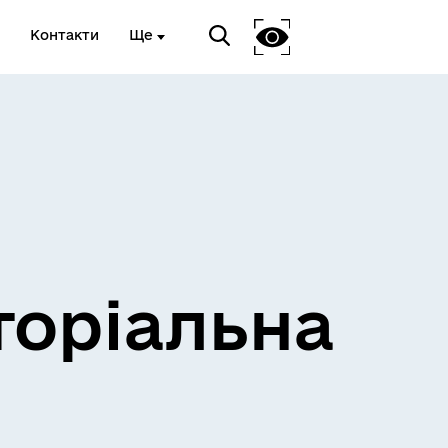
Контакти
Ще
и
Розклад електричок
торіальна