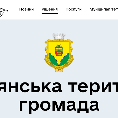
Новини
Рішення
Послуги
Муніципалітет
кти незламності
Пам’яті військових громад
янська тери
громада