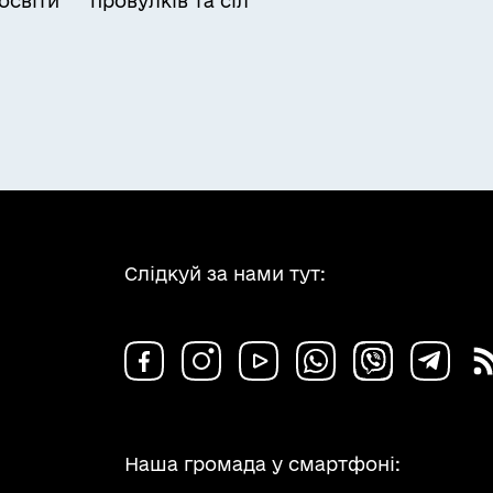
освіти
провулків та сіл
Слідкуй за нами тут:
Наша громада у смартфоні: