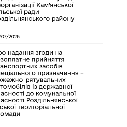
організації Кам’янської
льської ради
оздільнянського району
/07/2026
ро надання згоди на
езоплатне прийняття
ранспортних засобів
пеціального призначення –
ожежно-рятувальних
томобілів із державної
ласності до комунальної
асності Роздільнянської
ської територіальної
ромади