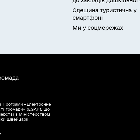
до закладів дошкільної 
Одещина туристична у
смартфоні
Ми у соцмережах
громада
ї Програми «Електронне
сті громади» (EGAP), що
нерстві з Міністерством
мки Швейцарії.
?