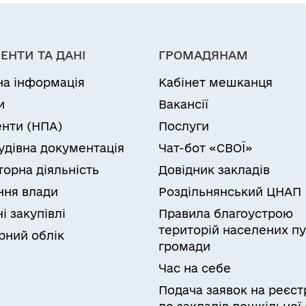
ЕНТИ ТА ДАНІ
ГРОМАДЯНАМ
на інформація
Кабінет мешканця
и
Вакансії
нти (НПА)
Послуги
удівна документація
Чат-бот «СВОЇ»
торна діяльність
Довідник закладів
ня влади
Роздільнянський ЦНАП
і закупівлі
Правила благоустрою
територій населених пу
рний облік
громади
Час на себе
Подача заявок на реєст