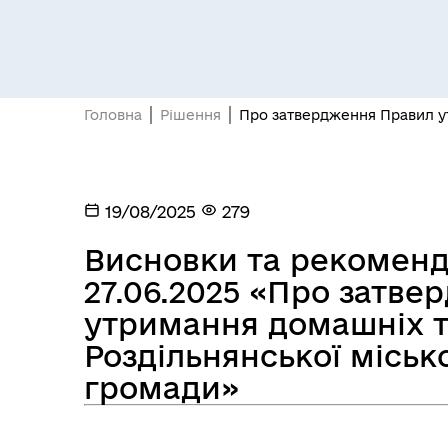
Засідання постійних комісій
Цив
Головна
Рішення
Про затвердження Правил ут
19/08/2025
279
Висновки та рекомендац
27.06.2025 «Про затв
утримання домашніх т
Роздільнянської міськ
громади»
Засідання виконавчого
Рад
комітету