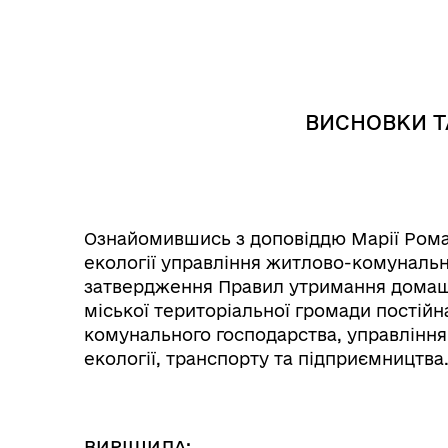
Інф
Графіки прийому громадян
ВИСНОВКИ Т
тех
Ознайомившись з доповіддю Марії Рома
екології управління житлово-комуналь
затвердження Правил утримання домашні
міської територіальної громади постійн
комунального господарства, управлінн
екології, транспорту та підприємництва
Колегіальні органи (ради,
Рад
робочі групи, комісії)
ВИРІШИЛА: