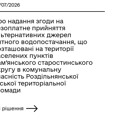
/07/2026
ро надання згоди на
езоплатне прийняття
льтернативних джерел
итного водопостачання, що
зташовані на території
аселених пунктів
ам’янського старостинського
кругу в комунальну
асність Роздільнянської
ської територіальної
ромади
і рішення