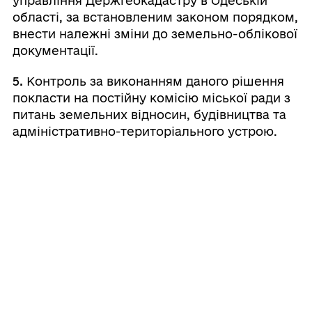
управління Держгеокадастру в Одеській
області, за встановленим законом порядком,
внести належні зміни до земельно-облікової
документації.
5.
Контроль за виконанням даного рішення
покласти на постійну комісію міської ради з
питань земельних відносин, будівництва та
адміністративно-територіального устрою.
Валерій
Міський
⠀⠀⠀⠀⠀⠀⠀⠀⠀⠀⠀⠀⠀⠀⠀
голова
⠀
ШОВКАЛЮК