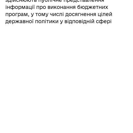
інформації про виконання бюджетних
програм, у тому числі досягнення цілей
державної політики у відповідній сфері
діяльності, формування та/або реалізацію
якої забезпечує головний розпорядник
бюджетних коштів, у межах бюджетних
програм за звітний бюджетний період до 15
березня року, що настає за звітним, та
публікують оголошення про час та місце
проведення публічного представлення такої
інформації».
3. Викласти додатки 1-3 та 5-8 до рішення
Роздільнянської міської ради від 23.12.2024
року № 4423-VIII в новій редакції, що
додаються.
4. Контроль за виконанням цього рішення
покласти на першого заступника міського