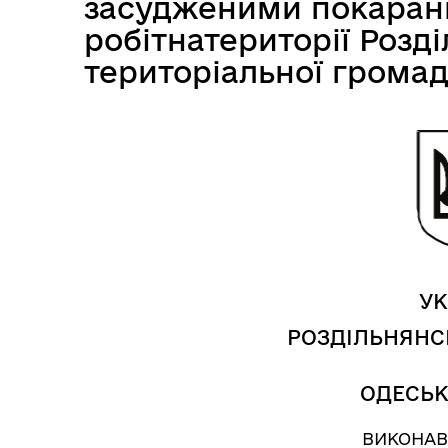
засудженими покаранн
Засідання виконавчого
Рад
комітету
робітнатериторії Розді
територіальної громад
УК
РОЗДІЛЬНЯНС
Трансляції
Ген
ОДЕСЬК
ВИКОНАВ