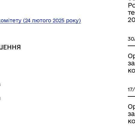
Ро
те
2
омітету (24 лютого 2025 року)
30
ШЕННЯ
О
з
ормаційна безпека та
Військовослужбовцям,
ко
нічний захист інформації
ветеранам та їхнім родина
а
17
я
О
з
ко