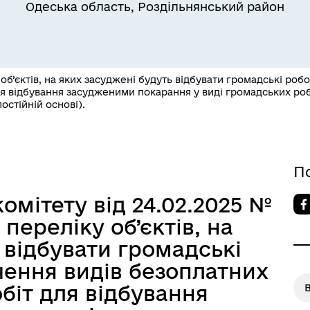
Одеська область, Роздільнянський район
б’єктів, на яких засуджені будуть відбувати громадські роб
Квитки на потяг для
я відбування засудженими покарання у виді громадських робі
ільний захист населення
військовослужбовців та їх
остійній основі).
сімей
П
омітету від 24.02.2025 №
переліку об’єктів, на
 відбувати громадські
чення видів безоплатних
біт для відбування