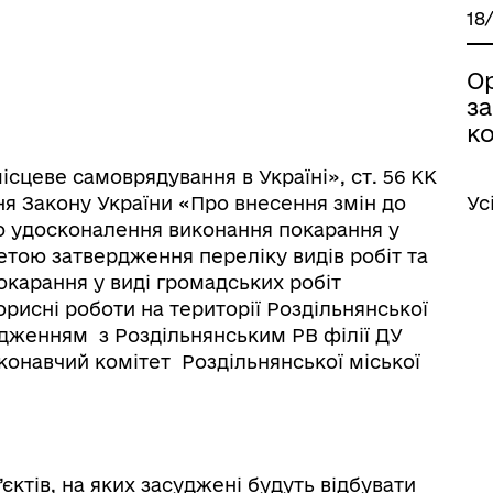
18
О
з
іаційний фон
Електронна черга в ТЦК
ко
ісцеве самоврядування в Україні», ст. 56 КК
ння Закону України «Про внесення змін до
Ус
о удосконалення виконання покарання у
етою затвердження переліку видів робіт та
покарання у виді громадських робіт
рисні роботи на території Роздільнянської
годженням з Роздільнянським РВ філії ДУ
иконавчий комітет Роздільнянської міської
єктів, на яких засуджені будуть відбувати