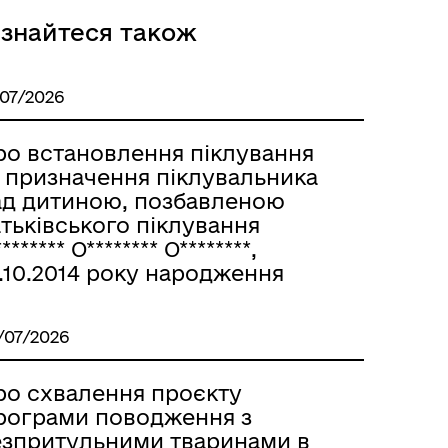
Розклад автобусів Одеса-
ізнайтеся також
Роздільна
/07/2026
ро встановлення піклування
а призначення піклувальника
ад дитиною, позбавленою
тьківського піклування
******* О******** О********,
.10.2014 року народження
/07/2026
Розклад автобусів Роздільна-
Лиманське
ро схвалення проєкту
рограми поводження з
езпритульними тваринами в