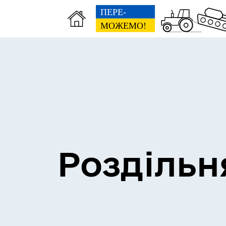
Сесії міської ради
Пун
Роздільн