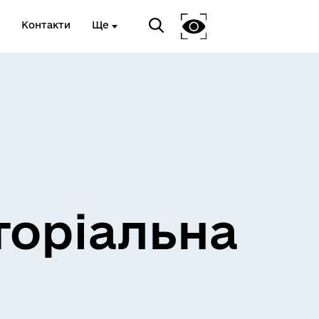
Контакти
Ще
и
Розклад електричок
торіальна