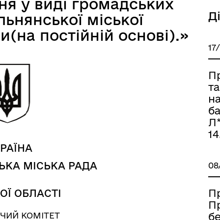
я у виді громадських
а безбар’єрності
Учасникам бойових дій
Д
льнянської міської
и(на постійній основі).»
17
П
т
н
ба
Л*
14
РАЇНА
ЬКА МІСЬКА РАДА
08
Книга пам'яті полеглих за
дерна рівність
Україну
П
ОЇ ОБЛАСТІ
П
ЧИЙ КОМІТЕТ
б