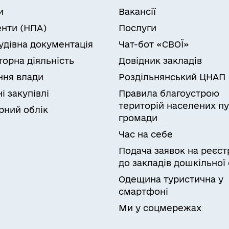
и
Вакансії
нти (НПА)
Послуги
удівна документація
Чат-бот «СВОЇ»
торна діяльність
Довідник закладів
ня влади
Роздільнянський ЦНАП
і закупівлі
Правила благоустрою
територій населених пу
рний облік
громади
Час на себе
Подача заявок на реєст
до закладів дошкільної 
Одещина туристична у
смартфоні
Ми у соцмережах