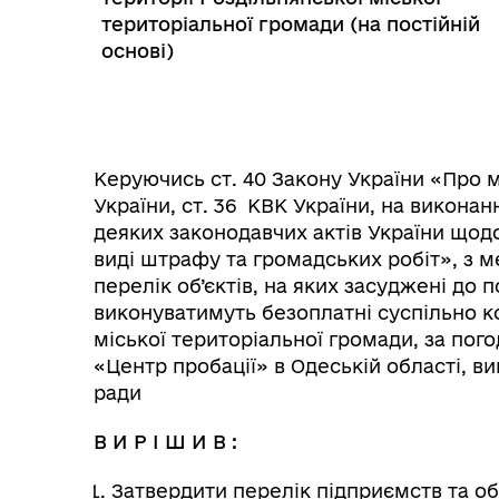
територіальної громади (на постійній
основі)
Колегіальні органи (ради,
Рад
робочі групи, комісії)
Керуючись ст. 40 Закону України «Про м
України, ст. 36 КВК України, на викона
деяких законодавчих актів України щод
виді штрафу та громадських робіт», з м
перелік об’єктів, на яких засуджені до 
виконуватимуть безоплатні суспільно ко
міської територіальної громади, за по
«Центр пробації» в Одеській області, в
ради
В И Р І Ш И В :
Затвердити перелік підприємств та об’