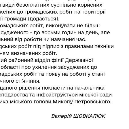
и види безоплатних суспільно корисних
жених до громадських робіт на території
ої громади (додається).
омадських робіт, виконувати не більш
асудженого - до восьми годин на день, але
ьний від роботи чи навчання час.
ьких робіт під підпис з правилами техніки
ням визначених робіт.
ий районний відділ філії Державної
 області про ухилення засуджених до
адських робіт та появу на роботі у стані
ного сп’яніння.
даного рішення покласти на начальника
подарства та інфраструктури міської ради
ника міського голови Миколу Петровського.
⠀⠀⠀⠀⠀⠀⠀
Валерій ШОВКАЛЮК