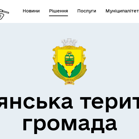
Новини
Рішення
Послуги
Муніципалітет
кти незламності
Пам’яті військових громад
янська тери
громада