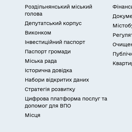
Роздільнянський міський
Фінанс
голова
Докуме
Депутатський корпус
Містоб
Виконком
Регуля
Інвестиційний паспорт
Очищен
Паспорт громади
Публічн
Міська рада
Кварти
Історична довідка
Набори відкритих даних
Стратегія розвитку
Цифрова платформа послуг та
допомог для ВПО
Місця