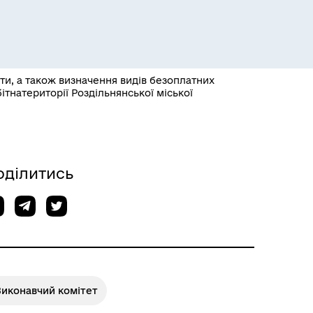
оти, а також визначення видів безоплатних
тнатериторії Роздільнянської міської
Розклад пасажирських потягів
оділитись
Виконавчий комітет