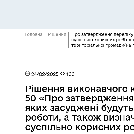
Головна
Рішення
Про затвердження переліку о
суспільно корисних робіт дл
Засідання постійних комісій
Цив
територіальної громади(на п
24/02/2025
166
Рішення виконавчого к
50 «Про затвердження 
яких засуджені будуть
роботи, а також визна
суспільно корисних ро