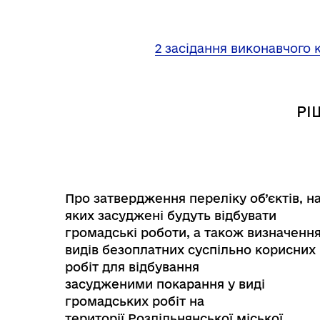
2 засідання виконавчого к
РІ
Інф
Графіки прийому громадян
тех
Про затвердження переліку об’єктів, н
яких засуджені будуть відбувати
громадські роботи, а також визначенн
видів безоплатних суспільно корисних
робіт для відбування
засудженими покарання у виді
громадських робіт на
території Роздільнянської міської